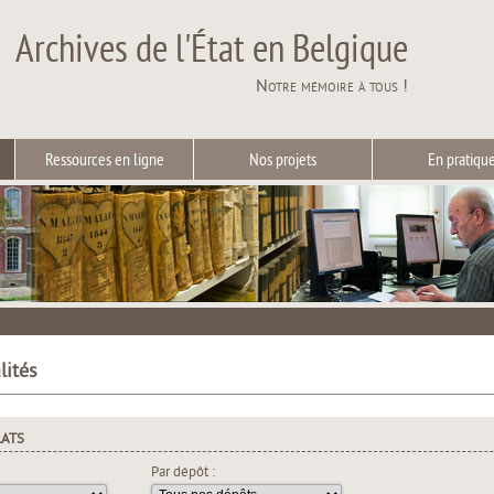
Archives de l'État en Belgique
Notre mémoire à tous !
Ressources en ligne
Nos projets
En pratiqu
lités
LATS
Par dépôt :