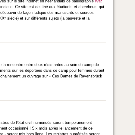
ives sur le site internet en néerlandais de paléographie
Wat
 anciens. Ce site est destiné aux étudiants et chercheurs qui
 découvrir de façon ludique des manuscrits et sources
e
 XX
siècle) et sur différents sujets (la pauvreté et la
de la rencontre entre deux résistantes au sein du camp de
uments sur les déportées dans ce camp pour femmes durant
 prochainement un ouvrage sur « Ces Dames de Ravensbrück
stres de l'état civil numérisés seront temporairement
ment occasionné ! Six mois après le lancement de ce
e - seront mis hors ligne. Les registres numérisés seront