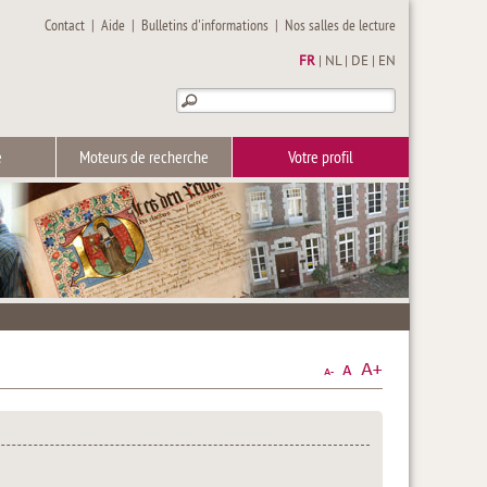
Contact
|
Aide
|
Bulletins d'informations
|
Nos salles de lecture
FR
|
NL
|
DE
|
EN
e
Moteurs de recherche
Votre profil