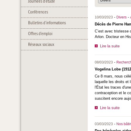
Journées d'étude
Conférences
-
-
10/03/2023
Divers
Bulletins d'informations
Décès de Pierre Han
C’est avec tristesse 
Offres d'emploi
Arlon. Docteur en His
Réseaux sociaux
Lire la suite
-
08/03/2023
Recherc
Vogelina Lobe (1912
Ce 8 mars, nous célé
laquelle les droits e
l'État les traces d'u
contraception et le c
suscitent encore auj
Lire la suite
-
03/03/2023
Nos bâtim
Des bénévoles aiden