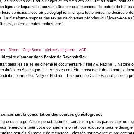
 les Archives de l’État à Bruges et les Archives de l’État à Courtrai sont act
l en ligne sur lequel vous pouvez effectuer des exercices de lecture de textes
r leurs connaissances en paléographie ainsi qu’à toute personne désireure de
ns. La plateforme propose des textes de diverses périodes (du Moyen-Age au
âtiment, guerre et catastrophes, etc.).
-
-
-
-
ions
Divers
CegeSoma
Victimes de guerre
AGR
e histoire d’amour dans l’enfer de Ravensbrück
tait dans les salles de cinéma le documentaire « Nelly & Nadine », histoire 
vensbrück en Allemagne. Les Archives de l’État conservent de nombreux doc
ndiale ; parmi elles Nelly et Nadine… L’historienne Claire Pahaut publiera
concernant la consultation des sources généalogiques
ligne du site généalogique cet automne, certains registres paroissiaux ou regi
vous remercions pour votre compréhension et nous excusons pour le désagré
entaires actuels du moteur de recherche - classés par province et par commun