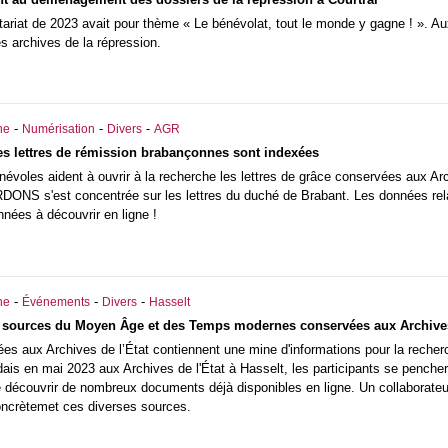
riat de 2023 avait pour thème « Le bénévolat, tout le monde y gagne ! ». Aux
 archives de la répression.
-
-
-
he
Numérisation
Divers
AGR
s lettres de rémission brabançonnes sont indexées
névoles aident à ouvrir à la recherche les lettres de grâce conservées aux 
ARDONS s'est concentrée sur les lettres du duché de Brabant. Les données rel
nées à découvrir en ligne !
-
-
-
he
Événements
Divers
Hasselt
s sources du Moyen Âge et des Temps modernes conservées aux Archives
s aux Archives de l’État contiennent une mine d'informations pour la recherche 
ais en mai 2023 aux Archives de l'État à Hasselt, les participants se penchero
découvrir de nombreux documents déjà disponibles en ligne. Un collaborateur 
oncrètemet ces diverses sources.