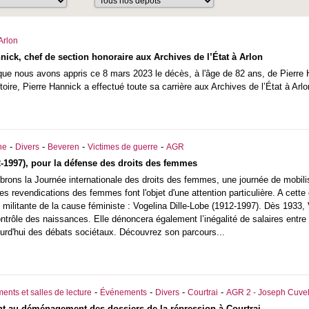
Arlon
nick, chef de section honoraire aux Archives de l’État à Arlon
que nous avons appris ce 8 mars 2023 le décès, à l'âge de 82 ans, de Pierre H
toire, Pierre Hannick a effectué toute sa carrière aux Archives de l’État à Arl
-
-
-
-
he
Divers
Beveren
Victimes de guerre
AGR
-1997), pour la défense des droits des femmes
brons la Journée internationale des droits des femmes, une journée de mobili
t les revendications des femmes font l'objet d'une attention particulière. A ce
ne militante de la cause féministe : Vogelina Dille-Lobe (1912-1997). Dès 1933,
ontrôle des naissances. Elle dénoncera également l’inégalité de salaires ent
ourd'hui des débats sociétaux. Découvrez son parcours...
-
-
-
-
ents et salles de lecture
Événements
Divers
Courtrai
AGR 2 - Joseph Cuvel
t au déménagement des dossiers de la répression à Courtrai