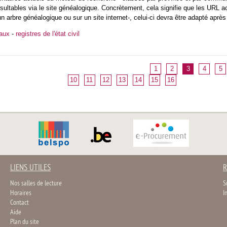
ultables via le site généalogique. Concrètement, cela signifie que les URL ac
n arbre généalogique ou sur un site internet-, celui-ci devra être adapté après
iaux
-
registres de l'état civil
1
2
3
4
5
10
11
12
13
14
15
16
LIENS UTILES
R
Nos salles de lecture
S
Horaires
I
Contact
Aide
Plan du site