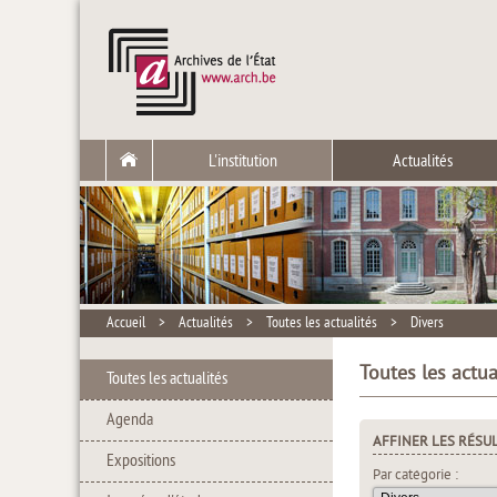
L'institution
Actualités
Accueil
>
Actualités
>
Toutes les actualités
>
Divers
Toutes les actua
Toutes les actualités
Agenda
AFFINER LES RÉSU
Expositions
Par catégorie :