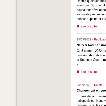
Depuis quelques mois,
staat daer
?
, un outi
souhaitent développe
archivistiques ancie
richesse, peine et ch
Lire la suite
-
28/09/2022
Publicat
Nelly & Nadine : un
Ce 5 octobre 2022 sor
concentration de Ra
la Seconde Guerre mo
»…
Lire la suite
-
05/09/2022
Divers
Changement en vue 
En vue de la mise en 
indisponibles. Nous 
nouveau site, les inv