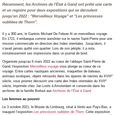
Récemment, les Archives de l'État à Gand ont prêté une carte
et un registre pour deux expositions qui se déroulent
jusqu'en 2022 : "Merveilleux Voyage" et "Les princesses
oubliées de Thorn".
Il y a 300 ans, le Gantois Michael De Febure fit un merveilleux voyage.
En 1721, il embarqua comme aumônier sur le navire Saint-Pierre pour une
mission commerciale en direction des Indes orientales. Jusqu'alors, il
n’avait jamais quitté son quartier. Lors de son périple, il a nota
minutieusement ses impressions dans un journal de bord.
Organisée jusqu’au 6 mars 2022 au coeur de l’abbaye Saint-Pierre de
Gand, l'exposition
Merveilleux voyage
vous plonge au coeur de ce
voyage. Entre cartes nautiques anciennes, maquettes de bateaux,
e
animaux exotiques, objets retrouvés dans les épaves de navires du XVIII
e
siècle, vous pourrez découvrir une carte des Indes orientales du XVII
siècle, imprimée chez Jan Loots à Amsterdam et conservée dans les
archives de la famille Borluut aux
Archives de l’État à Gand
.
Les femmes au pouvoir
Le 3 octobre 2021, le Musée du Limbourg, situé à Venlo aux Pays-Bas, a
inauguré l’exposition
Les princesses oubliées de Thorn
. Cette exposition