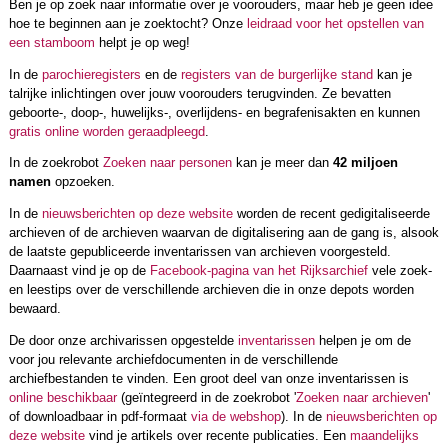
Ben je op zoek naar informatie over je voorouders, maar heb je geen idee
hoe te beginnen aan je zoektocht? Onze
leidraad voor het opstellen van
een stamboom
helpt je op weg!
In de
parochieregisters
en de
registers van de burgerlijke stand
kan je
talrijke inlichtingen over jouw voorouders terugvinden. Ze bevatten
geboorte-, doop-, huwelijks-, overlijdens- en begrafenisakten en kunnen
gratis online worden geraadpleegd
.
In de zoekrobot
Zoeken naar personen
kan je meer dan
42 miljoen
namen
opzoeken.
In de
nieuwsberichten op deze website
worden de recent gedigitaliseerde
archieven of de archieven waarvan de digitalisering aan de gang is, alsook
de laatste gepubliceerde inventarissen van archieven voorgesteld.
Daarnaast vind je op de
Facebook-pagina van het Rijksarchief
vele zoek-
en leestips over de verschillende archieven die in onze depots worden
bewaard.
De door onze archivarissen opgestelde
inventarissen
helpen je om de
voor jou relevante archiefdocumenten in de verschillende
archiefbestanden te vinden. Een groot deel van onze inventarissen is
online beschikbaar
(geïntegreerd in de zoekrobot '
Zoeken naar archieven
'
of downloadbaar in pdf-formaat
via de webshop
). In de
nieuwsberichten op
deze website
vind je artikels over recente publicaties. Een
maandelijks