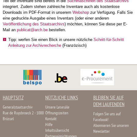
Teil der Inventare sind bereits in die
Suchmaschinen des Staatsarchivs
integriert. Zudem stehen zahlreiche Inventare auch als kostenlose
Downloads im PDF-Format in unserem
Webshop
zur Verfügung. Falls Sie
eine gedruckte Ausgabe eines Inventars (oder einer anderen
Veröffentlichung des Staatsarchivs
) möchten, können Sie diese per E-
Mail an
publicat@arch.be
bestellen.
Tipp: werfen Sie einen Blick in unsere nützliche
Schritt-für-Schritt
Anleitung zur Archivrecherche
(Franzözisch)
HAUPTSITZ
NÜTZLICHE LINKS
BLEIBEN SIE AUF
DEM LAUFENDEN
Generalstaatsarchiv
Unsere Lesesäle
Rue de Ruysbroeck 2 - 1000
Öffnungszeiten
Folgen Sie uns auf
Brüssel
Kontakt
Facebook!
Hilfe
Abonnieren Sie unseren
Inhaltsübersicht
Newsletter
Partnereinrichtungen