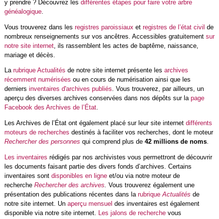
y prendre ? Découvrez les
différentes étapes pour faire votre arbre
généalogique
.
Vous trouverez dans les
registres paroissiaux
et
registres de l’état civil
de
nombreux renseignements sur vos ancêtres. Accessibles gratuitement
sur
notre site internet
, ils rassemblent les actes de baptême, naissance,
mariage et décès.
La
rubrique Actualités
de notre site internet présente les
archives
récemment numérisées
ou en cours de numérisation ainsi que les
derniers
inventaires d'archives publiés
. Vous trouverez, par ailleurs, un
aperçu des diverses archives conservées dans nos dépôts sur la
page
Facebook des Archives de l’État
.
Les Archives de l’État ont également placé sur leur site internet
différents
moteurs de recherches
destinés à faciliter vos recherches, dont le moteur
Rechercher des personnes
qui comprend plus de
42 millions de noms
.
Les inventaires
rédigés par nos archivistes vous permettront de découvrir
les documents faisant partie des divers fonds d’archives. Certains
inventaires sont
disponibles en ligne
et/ou via notre moteur de
recherche
Rechercher des archives
.
Vous trouverez également une
présentation des publications récentes dans la
rubrique
Actualités
de
notre site internet. Un
aperçu mensuel
des inventaires est également
disponible via notre site internet.
Les jalons de recherche
vous