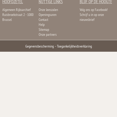
HOOFDZETEL
NUTTIGE LINKS
BLIJF OP DE HOOGTE
Algemeen Rijksarchief
Onze leeszalen
Volg ons op Facebook!
Ruisbroekstraat 2 - 1000
Openingsuren
Schrijf u in op onze
Brussel
Contact
nieuwsbrief
Help
Sitemap
Onze partners
Gegevensbescherming
–
Toegankelijkheidsverklaring