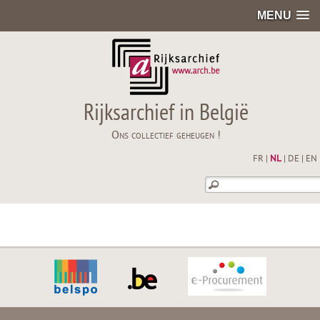
MENU
Rijksarchief in België
Ons collectief geheugen !
FR
|
NL
|
DE
|
EN