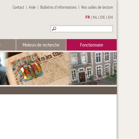
Contact
|
Aide
|
Bulletins d'informations
|
Nos salles de lecture
FR
|
NL
|
DE
|
EN
e
Moteurs de recherche
Fonctionnaire