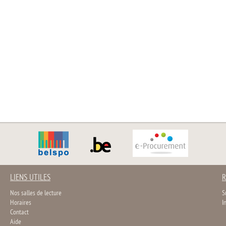
LIENS UTILES
R
Nos salles de lecture
S
Horaires
I
Contact
Aide