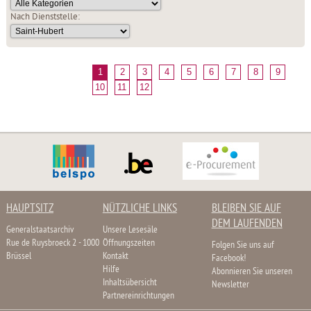
Nach Dienststelle:
1
2
3
4
5
6
7
8
9
10
11
12
HAUPTSITZ
NÜTZLICHE LINKS
BLEIBEN SIE AUF
DEM LAUFENDEN
Generalstaatsarchiv
Unsere Lesesäle
Rue de Ruysbroeck 2 - 1000
Öffnungszeiten
Folgen Sie uns auf
Brüssel
Kontakt
Facebook!
Hilfe
Abonnieren Sie unseren
Inhaltsübersicht
Newsletter
Partnereinrichtungen