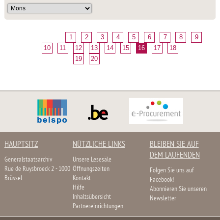
1
2
3
4
5
6
7
8
9
10
11
12
13
14
15
16
17
18
19
20
HAUPTSITZ
NÜTZLICHE LINKS
BLEIBEN SIE AUF
DEM LAUFENDEN
Generalstaatsarchiv
Unsere Lesesäle
Rue de Ruysbroeck 2 - 1000
Öffnungszeiten
Folgen Sie uns auf
Brüssel
Kontakt
Facebook!
Hilfe
Abonnieren Sie unseren
Inhaltsübersicht
Newsletter
Partnereinrichtungen