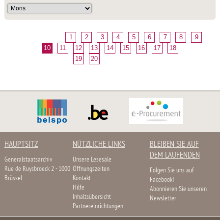
1
2
3
4
5
6
7
8
9
10
11
12
13
14
15
16
17
18
19
20
HAUPTSITZ
NÜTZLICHE LINKS
BLEIBEN SIE AUF
DEM LAUFENDEN
Generalstaatsarchiv
Unsere Lesesäle
Rue de Ruysbroeck 2 - 1000
Öffnungszeiten
Folgen Sie uns auf
Brüssel
Kontakt
Facebook!
Hilfe
Abonnieren Sie unseren
Inhaltsübersicht
Newsletter
Partnereinrichtungen