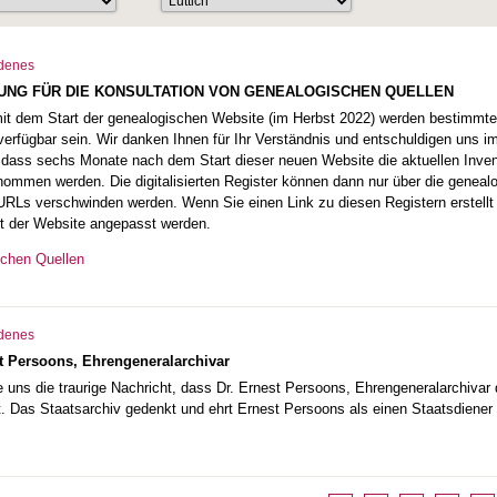
denes
LUNG FÜR DIE KONSULTATION VON GENEALOGISCHEN QUELLEN
dem Start der genealogischen Website (im Herbst 2022) werden bestimmte di
verfügbar sein. Wir danken Ihnen für Ihr Verständnis und entschuldigen uns
, dass sechs Monate nach dem Start dieser neuen Website die aktuellen Inve
nommen werden. Die digitalisierten Register können dann nur über die genea
 URLs verschwinden werden. Wenn Sie einen Link zu diesen Registern erstel
t der Website angepasst werden.
schen Quellen
denes
 Persoons, Ehrengeneralarchivar
e uns die traurige Nachricht, dass Dr. Ernest Persoons, Ehrengeneralarchiva
t. Das Staatsarchiv gedenkt und ehrt Ernest Persoons als einen Staatsdiener