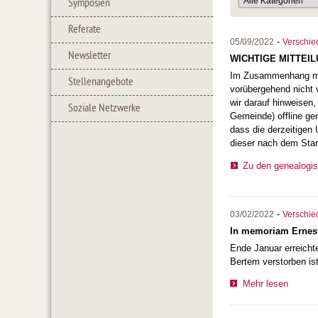
Symposien
Referate
-
05/09/2022
Verschie
Newsletter
WICHTIGE MITTEI
Im Zusammenhang mit 
Stellenangebote
vorübergehend nicht 
wir darauf hinweisen
Soziale Netzwerke
Gemeinde) offline ge
dass die derzeitigen
dieser nach dem Star
Zu den genealogi
-
03/02/2022
Verschie
In memoriam Ernest
Ende Januar erreicht
Bertem verstorben is
Mehr lesen