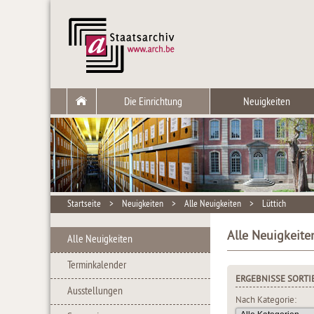
Die Einrichtung
Neuigkeiten
Startseite
>
Neuigkeiten
>
Alle Neuigkeiten
>
Lüttich
Alle Neuigkeiten
Alle Neuigkeiten
Terminkalender
ERGEBNISSE SORTI
Ausstellungen
Nach Kategorie: