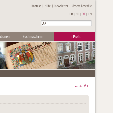
Kontakt
|
Hilfe
|
Newsletter
|
Unsere Lesesäle
FR
|
NL
|
DE
|
EN
ationen
Suchmaschinen
Ihr Profil