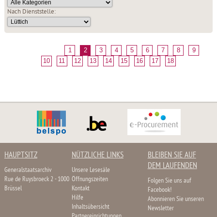
Nach Dienststelle:
1
2
3
4
5
6
7
8
9
10
11
12
13
14
15
16
17
18
HAUPTSITZ
NÜTZLICHE LINKS
BLEIBEN SIE AUF
DEM LAUFENDEN
Generalstaatsarchiv
Unsere Lesesäle
Rue de Ruysbroeck 2 - 1000
Öffnungszeiten
Folgen Sie uns auf
Brüssel
Kontakt
Facebook!
Hilfe
Abonnieren Sie unseren
Inhaltsübersicht
Newsletter
Partnereinrichtungen