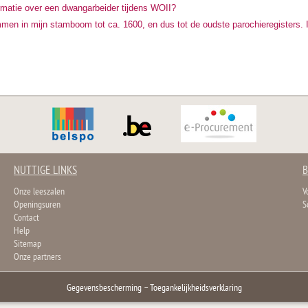
ormatie over een dwangarbeider tijdens WOII?
men in mijn stamboom tot ca. 1600, en dus tot de oudste parochieregisters. 
NUTTIGE LINKS
B
Onze leeszalen
V
Openingsuren
S
Contact
Help
Sitemap
Onze partners
Gegevensbescherming
–
Toegankelijkheidsverklaring