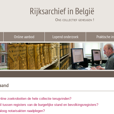
Rijksarchief in België
Ons collectief geheugen !
Online aanbod
Lopend onderzoek
Praktische in
aand
 online zoekrobotten de hele collectie terugvinden?
il tussen registers van de burgerlijke stand en bevolkingsregisters?
aloog notarisakten raadplegen?