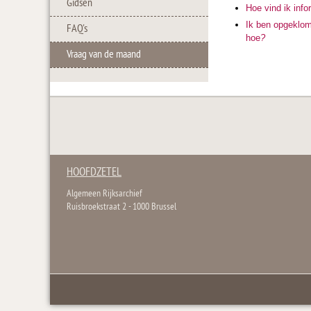
Gidsen
Hoe vind ik inf
Ik ben opgeklom
FAQ's
hoe
?
Vraag van de maand
HOOFDZETEL
Algemeen Rijksarchief
Ruisbroekstraat 2 - 1000 Brussel