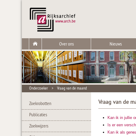
Over ons
Nieuws
Onderzoeker
>
Vraag van de maand
Vraag van de m
Zoekrobotten
Publicaties
Kan ik in jullie
Is er een versch
Zoekwijzers
Kan ik als gene