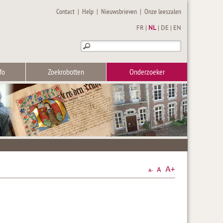
Contact
|
Help
|
Nieuwsbrieven
|
Onze leeszalen
FR
|
NL
|
DE
|
EN
fo
Zoekrobotten
Onderzoeker