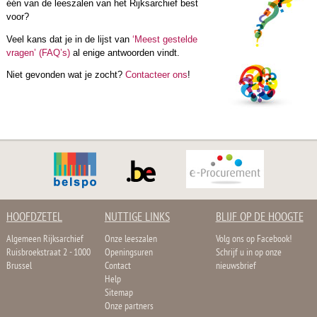
één van de leeszalen van het Rijksarchief best
voor?
Veel kans dat je in de lijst van
‘Meest gestelde
vragen’ (FAQ’s)
al enige antwoorden vindt.
Niet gevonden wat je zocht?
Contacteer ons
!
HOOFDZETEL
NUTTIGE LINKS
BLIJF OP DE HOOGTE
Algemeen Rijksarchief
Onze leeszalen
Volg ons op Facebook!
Ruisbroekstraat 2 - 1000
Openingsuren
Schrijf u in op onze
Brussel
Contact
nieuwsbrief
Help
Sitemap
Onze partners