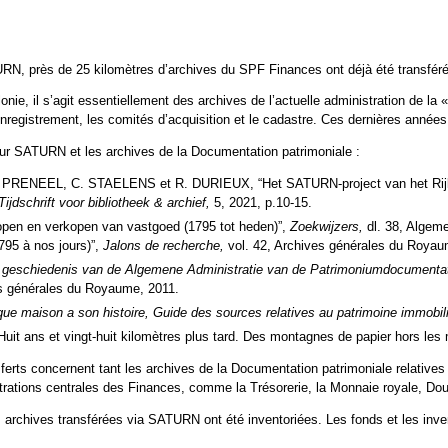
RN, près de 25 kilomètres d’archives du SPF Finances ont déjà été transféré
onie, il s’agit essentiellement des archives de l’actuelle administration de la
nregistrement, les comités d’acquisition et le cadastre. Ces dernières années,
sur SATURN et les archives de la Documentation patrimoniale :
 PRENEEL, C. STAELENS et R. DURIEUX, “Het SATURN-project van het Rijksa
ijdschrift voor bibliotheek & archief,
5, 2021, p.10-15.
pen en verkopen van vastgoed (1795 tot heden)”,
Zoekwijzers,
dl. 38, Algeme
795 à nos jours)”,
Jalons de recherche,
vol. 42, Archives générales du Royau
 geschiedenis van de Algemene Administratie van de Patrimoniumdocumentat
es générales du Royaume, 2011.
ue maison a son histoire, Guide des sources relatives au patrimoine immobili
uit ans et vingt-huit kilomètres plus tard. Des montagnes de papier hors le
sferts concernent tant les archives de la Documentation patrimoniale relatives
rations centrales des Finances, comme la Trésorerie, la Monnaie royale, Doua
 archives transférées via SATURN ont été inventoriées. Les fonds et les inve