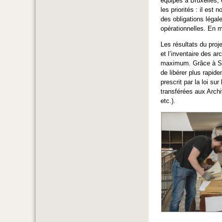
équipes à Bruxelles, 
les priorités : il e
des obligations légal
opérationnelles. En ma
Les résultats du pro
et l’inventaire des a
maximum. Grâce à SAT
de libérer plus rapid
prescrit par la loi s
transférées aux Archi
etc.).