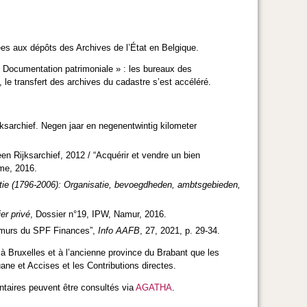
es aux dépôts des Archives de l’État en Belgique.
 « Documentation patrimoniale » : les bureaux des
 le transfert des archives du cadastre s’est accéléré.
rchief. Negen jaar en negenentwintig kilometer
en Rijksarchief, 2012 / “Acquérir et vendre un bien
me, 2016.
ie (1796-2006): Organisatie, bevoegdheden, ambtsgebieden,
er privé
, Dossier n°19, IPW, Namur, 2016.
s murs du SPF Finances”,
Info AAFB
, 27, 2021, p. 29-34.
 à Bruxelles et à l’ancienne province du Brabant que les
ne et Accises et les Contributions directes.
ntaires peuvent être consultés via
AGATHA
.