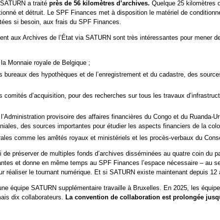
 SATURN a traité
près de 56 kilomètres d’archives.
Quelque 25 kilomètres d
tionné et détruit. Le SPF Finances met à disposition le matériel de condition
itées si besoin, aux frais du SPF Finances.
vent aux Archives de l’État via SATURN sont très intéressantes pour mener de
 la Monnaie royale de Belgique ;
s bureaux des hypothèques et de l’enregistrement et du cadastre, des sources
 comités d’acquisition, pour des recherches sur tous les travaux d’infrastru
l’Administration provisoire des affaires financières du Congo et du Ruanda-Uru
niales, des sources importantes pour étudier les aspects financiers de la colo
ales comme les arrêtés royaux et ministériels et les procès-verbaux du Consei
de préserver de multiples fonds d’archives disséminées au quatre coin du pa
santes et donne en même temps au SPF Finances l’espace nécessaire – au se
r réaliser le tournant numérique. Et si SATURN existe maintenant depuis 12 an
 une équipe SATURN supplémentaire travaille à Bruxelles. En 2025, les équipe
mais dix collaborateurs.
La convention de collaboration est prolongée jusqu