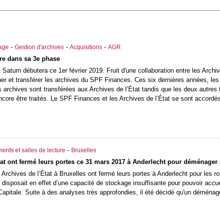
-
-
-
iage
Gestion d'archives
Acquisitions
AGR
tre dans sa 3e phase
Saturn débutera ce 1er février 2019. Fruit d'une collaboration entre les Archive
nner et transférer les archives du SPF Finances. Ces six dernières années, les c
s archives sont transférées aux Archives de l’État tandis que les deux autre
ore être traités. Le SPF Finances et les Archives de l’État se sont accordés 
-
ents et salles de lecture
Bruxelles
tat ont fermé leurs portes ce 31 mars 2017 à Anderlecht pour déménager 
Archives de l’État à Bruxelles ont fermé leurs portes à Anderlecht pour les r
t disposait en effet d’une capacité de stockage insuffisante pour pouvoir accue
apitale. Suite à des analyses très approfondies, il été décidé qu'un déménage