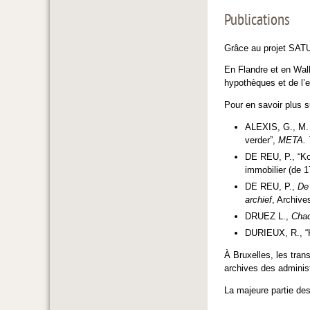
Publications
Grâce au projet SATU
En Flandre et en Wall
hypothèques et de l’e
Pour en savoir plus 
ALEXIS, G., M.
verder”,
META. T
DE REU, P., “Ko
immobilier (de 1
DE REU, P.,
De
archief
, Archiv
DRUEZ L.,
Chaq
DURIEUX, R., “H
À Bruxelles, les tran
archives des administ
La majeure partie des