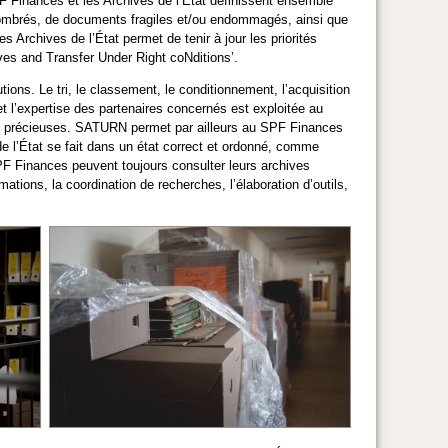
PF Finances et les Archives de l’État définissent ensemble
combrés, de documents fragiles et/ou endommagés, ainsi que
Archives de l’État permet de tenir à jour les priorités
ves and Transfer Under Right coNditions’.
tutions. Le tri, le classement, le conditionnement, l’acquisition
t l’expertise des partenaires concernés est exploitée au
s précieuses. SATURN permet par ailleurs au SPF Finances
e l’État se fait dans un état correct et ordonné, comme
SPF Finances peuvent toujours consulter leurs archives
tions, la coordination de recherches, l’élaboration d’outils,