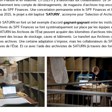
en Flandre et en Wallonie. En 2025 il y a désormais dix collaborateurs. Le S
st notamment tenu compte de déménagements, de magasins d’archives trop en
es du SPF Finances. Une concertation permanente entre le SPF Finances et les 
i 2015, le projet a été baptisé ‘
SATURN’
, acronyme pour ‘Selection of Archi
jet SATURN en font un bel exemple d’accord
gagnant-gagnant
entre les insti
rchives du SPF Finances se font systématiquement sur place par les équipes e
URN les Archives de l’État peuvent acquérir des kilomètres d’archives trè
ement des locaux de stockage, caves et bâtiments. Le transfert aux Archives d
ur les archives. Une certaine adaptation s’impose, mais les collaborateurs du 
ves de l’État. Et ce avec l’aide des archivistes de SATURN (à travers des forma