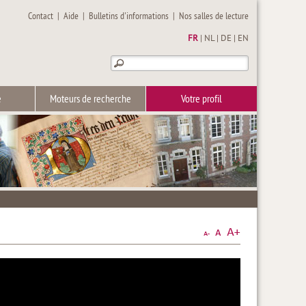
Contact
|
Aide
|
Bulletins d'informations
|
Nos salles de lecture
FR
|
NL
|
DE
|
EN
e
Moteurs de recherche
Votre profil