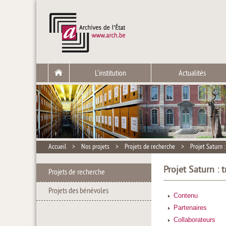
L'institution
Actualités
Accueil
>
Nos projets
>
Projets de recherche
>
Projet Saturn 
Projet Saturn :
Projets de recherche
Projets des bénévoles
Contenu
Partenaires
Collaborateurs