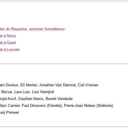
les du Royaume, services Surveillance
tat à Mons
tat à Gand
at à Louvain
ain Durieux, Eli Merlier, Jonathan Van Damme, Ciel Vroman
 Becue, Lara Lust, Lisa Vanrijkel
mjid Assif, Gauthier Alexis, Benoit Vandaule
arc Carnier, Paul Drossens (Flandre), Pierre-Jean Niebes (Wallonie)
arij Preneel