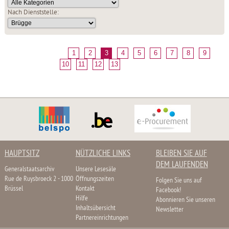
Nach Dienststelle:
1
2
3
4
5
6
7
8
9
10
11
12
13
HAUPTSITZ
NÜTZLICHE LINKS
BLEIBEN SIE AUF
DEM LAUFENDEN
Generalstaatsarchiv
Unsere Lesesäle
Rue de Ruysbroeck 2 - 1000
Öffnungszeiten
Folgen Sie uns auf
Brüssel
Kontakt
Facebook!
Hilfe
Abonnieren Sie unseren
Inhaltsübersicht
Newsletter
Partnereinrichtungen