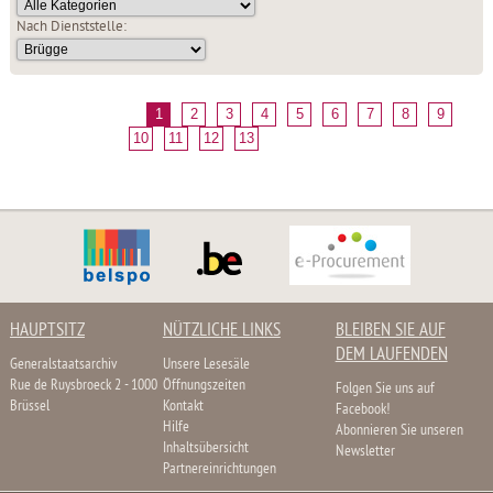
Nach Dienststelle:
1
2
3
4
5
6
7
8
9
10
11
12
13
HAUPTSITZ
NÜTZLICHE LINKS
BLEIBEN SIE AUF
DEM LAUFENDEN
Generalstaatsarchiv
Unsere Lesesäle
Rue de Ruysbroeck 2 - 1000
Öffnungszeiten
Folgen Sie uns auf
Brüssel
Kontakt
Facebook!
Hilfe
Abonnieren Sie unseren
Inhaltsübersicht
Newsletter
Partnereinrichtungen