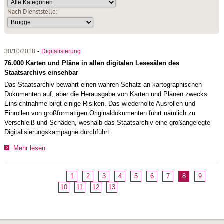
Nach Dienststelle:
-
30/10/2018
Digitalisierung
76.000 Karten und Pläne in allen digitalen Lesesälen des
Staatsarchivs einsehbar
Das Staatsarchiv bewahrt einen wahren Schatz an kartographischen
Dokumenten auf, aber die Herausgabe von Karten und Plänen zwecks
Einsichtnahme birgt einige Risiken. Das wiederholte Ausrollen und
Einrollen von großformatigen Originaldokumenten führt nämlich zu
Verschleiß und Schäden, weshalb das Staatsarchiv eine großangelegte
Digitalisierungskampagne durchführt.
Mehr lesen
1
2
3
4
5
6
7
8
9
10
11
12
13