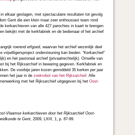
n elkaar geslagen, met spectaculaire resultaten tot gevolg
isdom Gent die een klein maar zeer enthousiast team rond
 de kerkarchieven van alle 427 parochies in kaart te brengen
e en bekijkt met de kerkfabriek en de bedienaar of het archief
ngrijk roerend erfgoed, waarvan het archief wezenlijk deel
ke vrijwilligersproject ondersteuning kan bieden. “Kerkarchief”
ijk) en het pastoraal archief (privaatrechtelijk). Omwille van
bij het Rijksarchief in bewaring gegeven. Kerkfabriek en
kken. De voorbije jaren kozen gemiddeld 35 kerken per jaar
innen het jaar in de
zoekrobot van het Rijksarchief
. Alle
amenwerking met het Rijksarchief uitgegeven bij het
Oost-
ost-Vlaamse kerkarchieven door het Rijksarchief Oost-
heidkunde te Gent
, 2009, LXIII, 1, p. 87-99.