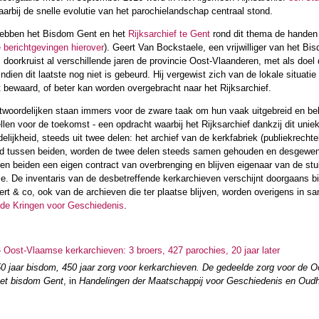
arbij de snelle evolutie van het parochielandschap centraal stond.
hebben het Bisdom Gent en het
Rijksarchief te Gent
rond dit thema de handen i
e berichtgevingen hierover
). Geert Van Bockstaele, een vrijwilliger van het B
 doorkruist al verschillende jaren de provincie Oost-Vlaanderen, met als doel
indien dit laatste nog niet is gebeurd. Hij vergewist zich van de lokale situati
t bewaard, of beter kan worden overgebracht naar het Rijksarchief.
twoordelijken staan immers voor de zware taak om hun vaak uitgebreid en bela
ellen voor de toekomst - een opdracht waarbij het Rijksarchief dankzij dit unie
delijkheid, steeds uit twee delen: het archief van de kerkfabriek (publiekrechtel
d tussen beiden, worden de twee delen steeds samen gehouden en desgewenst 
en beiden een eigen contract van overbrenging en blijven eigenaar van de stu
ie. De inventaris van de desbetreffende kerkarchieven verschijnt doorgaans b
rt & co, ook van de archieven die ter plaatse blijven, worden overigens in s
de Kringen voor Geschiedenis
.
-
Oost-Vlaamse kerkarchieven: 3 broers, 427 parochies, 20 jaar later
0 jaar bisdom, 450 jaar zorg voor kerkarchieven. De gedeelde zorg voor de O
het bisdom Gent
, in
Handelingen der Maatschappij voor Geschiedenis en Oud