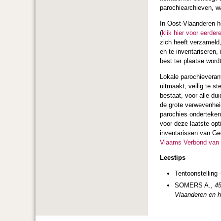
parochiearchieven, wa
In Oost-Vlaanderen 
(
klik hier voor eerder
zich heeft verzameld,
en te inventariseren, 
best ter plaatse word
Lokale parochieveran
uitmaakt, veilig te st
bestaat, voor alle dui
de grote verwevenhei
parochies onderteken
voor deze laatste opt
inventarissen van Gee
Vlaams Verbond van 
Leestips
Tentoonstelling 
SOMERS A.,
45
Vlaanderen en 