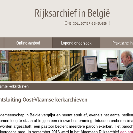
Rijksarchief in België
Ons collectief geheugen !
Online aanbod
Lopend onderzoek
Praktische in
aamse kerkarchieven
tsluiting Oost-Vlaamse kerkarchieven
sgemeenschap in België vergrijst en neemt sterk af, evenals het aantal bedie
 komen leeg te staan of krijgen een nieuwe bestemming. Intussen proberen bis
worden afgeschaft, één pastoor bedient meerdere parochiekerken. Het parochia
doorgaans mee. In september 2016 werd in het Algemeen Rijksarchief
een st