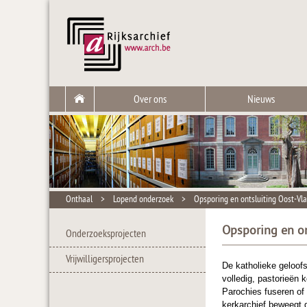
Over ons
Nieuws
Onthaal
>
Lopend onderzoek
>
Opsporing en ontsluiting Oost-Vl
Opsporing en on
Onderzoeksprojecten
Vrijwilligersprojecten
De katholieke geloof
volledig, pastorieën
Parochies fuseren of 
kerkarchief beweegt 