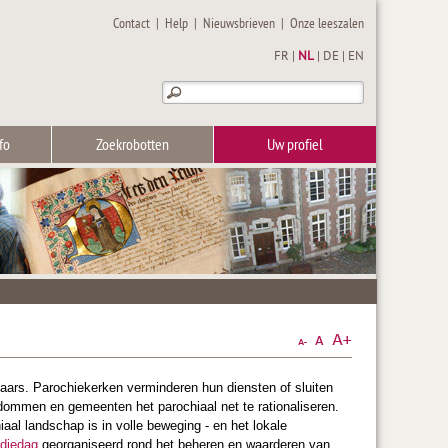
Contact
|
Help
|
Nieuwsbrieven
|
Onze leeszalen
FR
|
NL
|
DE
|
EN
fo
Zoekrobotten
Uw profiel
naars. Parochiekerken verminderen hun diensten of sluiten
dommen en gemeenten het parochiaal net te rationaliseren.
al landschap is in volle beweging - en het lokale
udiedag
georganiseerd rond het beheren en waarderen van