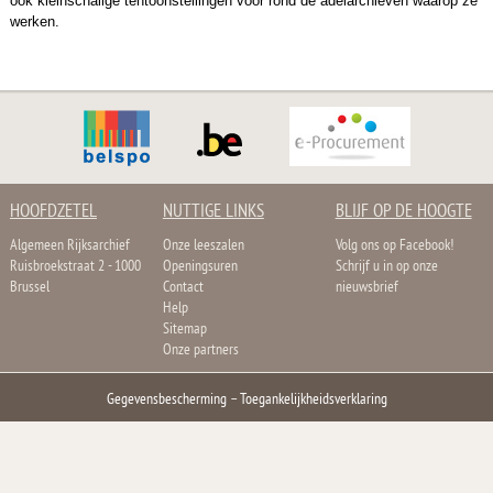
ook kleinschalige tentoonstellingen voor rond de adelarchieven waarop ze
werken.
HOOFDZETEL
NUTTIGE LINKS
BLIJF OP DE HOOGTE
Algemeen Rijksarchief
Onze leeszalen
Volg ons op Facebook!
Ruisbroekstraat 2 - 1000
Openingsuren
Schrijf u in op onze
Brussel
Contact
nieuwsbrief
Help
Sitemap
Onze partners
Gegevensbescherming
–
Toegankelijkheidsverklaring