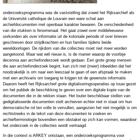
onderzoeksprogramma was de vaststelling dat zowel het Rijksarchief als
de Université catholique de Louvain een ware schat aan
archiefdocumenten met openbaar karakter bewaren. De verscheidenheid
van die stukken is fenomenaal. Het gaat zowel over middeleeuwse
oorkonden als over informatie uit de koloniale periode of over brieven
geschreven door strijdkrachten en hun families tijdens beide
wereldoorlogen. De rijkdom van die collecties moet niet meer worden
aangetoond. Maar wat wél nieuw is, is de manier waarop de voorbije
decennia aan archiefonderzoek wordt gedaan. Een grote groep mensen
die aan archiefonderzoek begint, kan zich niet (meer) inbeelden dat het
noodzakelijk is om naar een leeszaal te gaan of een afspraak te maken
met een archivaris om toegang te krijgen tot de gewenste informatie.
Daarom heeft het Rijksarchief grote digitaliseringsoperaties op touw gezet
om het publiek de beschikking te geven over een digitale kopie van de
documenten die in de rekken staan. Het louter beschikbaar stellen van
gedigitaliseerde documenten stelt archieven echter niet in staat om hun
democratische rol ten volle te vervullen, aangezien het niet mogelijk is om
rechtstreeks in de tekst van deze documenten te zoeken en
archiefterminologie bovendien een obstakel op zich kan vormen, waardoor
het onderzoek in de collecties wordt vertraagd.
In die context is ARKEY ontstaan, een onderzoeksprogramma voor