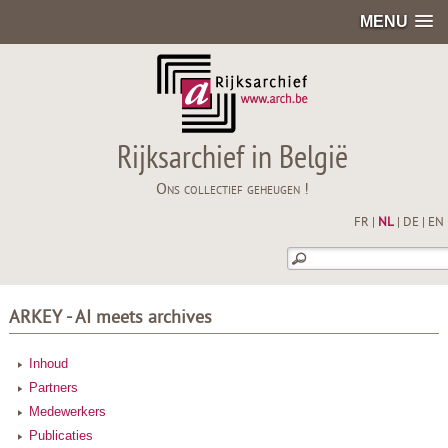
MENU
Rijksarchief in België
Ons collectief geheugen !
FR
|
NL
|
DE
|
EN
ARKEY - AI meets archives
Inhoud
Partners
Medewerkers
Publicaties