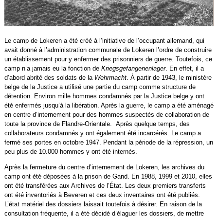
Le camp de Lokeren a été créé à l’initiative de l’occupant allemand, qui
avait donné à l’administration communale de Lokeren l’ordre de construire
un établissement pour y enfermer des prisonniers de guerre. Toutefois, ce
camp n’a jamais eu la fonction de
Kriegsgefangenenlager
. En effet, il a
d’abord abrité des soldats de la
Wehrmacht
. À partir de 1943, le ministère
belge de la Justice a utilisé une partie du camp comme structure de
détention. Environ mille hommes condamnés par la Justice belge y ont
été enfermés jusqu’à la libération. Après la guerre, le camp a été aménagé
en centre d’internement pour des hommes suspectés de collaboration de
toute la province de Flandre-Orientale. Après quelque temps, des
collaborateurs condamnés y ont également été incarcérés. Le camp a
fermé ses portes en octobre 1947. Pendant la période de la répression, un
peu plus de 10.000 hommes y ont été internés.
Après la fermeture du centre d’internement de Lokeren, les archives du
camp ont été déposées à la prison de Gand. En 1988, 1999 et 2010, elles
ont été transférées aux Archives de l’État. Les deux premiers transferts
ont été inventoriés à Beveren et ces deux inventaires ont été publiés.
L’état matériel des dossiers laissait toutefois à désirer. En raison de la
consultation fréquente, il a été décidé d’élaguer les dossiers, de mettre