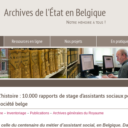
Archives de l'État en Belgique
Notre mémoire à tous !
Ressources en ligne
Nos projets
En pratiqu
’histoire : 10.000 rapports de stage d’assistants sociaux 
ociété belge
-
-
-
he
Inventoriage
Publications
Archives générales du Royaume
 celle du centenaire du métier d’assistant social, en Belgique. Da