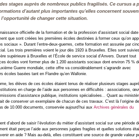
er des stages auprès de nombreux publics fragilisés. Ce cursus a 
formations d’autant plus importantes qu’elles concernent souven
 l’opportunité de changer cette situation.
naissance officielle de la formation et de la profession d’assistant social date
ent que sont créées les premières écoles destinées à former ceux qu’on appe
res sociaux ». Durant l’entre-deux-guerres, cette formation est assurée par cin
ial. Les trois premières voient le jour dès 1920 à Bruxelles. Elles sont suivie
ière supérieure à Bruxelles et l’École de service social d’Anvers. Durant tout
 ces écoles vont former plus de 1.200 assistants sociaux dont environ 75 % d
xième Guerre mondiale, cette offre va considérablement s’agrandir avec
urs écoles basées tant en Flandre qu’en Wallonie.
lôme, les élèves de ces écoles étaient tenus de réaliser plusieurs stages aupr
nstitutions en charge de l’aide aux personnes en difficultés : associations, œ
issions d’assistance publique, institutions spécialisées... Quant au ministè
enait de conserver un exemplaire de chacun de ces travaux. C’est là l’origine d
plus de 10.000 documents, conservée aujourd’hui aux
Archives générales du
nt d’abord de saisir l’évolution du métier d’assistant social sur une période d
nt était perçue l’aide aux personnes jugées fragiles et quelles solutions éta
venir en aide ? Mais au-delà, elles constituent une source de grande valeur p