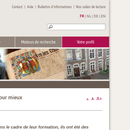
Contact
|
Aide
|
Bulletins d'informations
|
Nos salles de lecture
FR
|
NL
|
DE
|
EN
e
Moteurs de recherche
Votre profil
pour mieux
ns le cadre de leur formation, ils ont été des