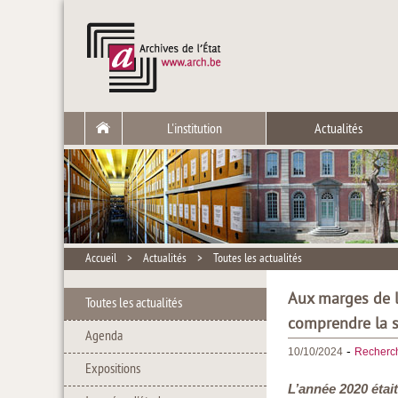
L'institution
Actualités
Accueil
>
Actualités
>
Toutes les actualités
Aux marges de l
Toutes les actualités
comprendre la s
Agenda
-
10/10/2024
Recherc
Expositions
L’année 2020 était