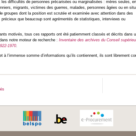
t les difficultés de personnes précarisées ou marginalisées : mères seules, e
nniers, migrants, victimes des guerres, malades, personnes âgées ou en situ
de groupes dont la position est scrutée et examinée avec attention dans des
s précieux que beaucoup sont agrémentés de statistiques, interviews ou
iants motivés, tous ces rapports ont été patiemment classés et décrits dans 
 dans notre moteur de recherche :
Inventaire des archives du Conseil supérie
1922-1970
.
t à l’immense somme d’informations qu’ils contiennent, ils sont librement co
tés