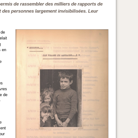
permis de rassembler des milliers de rapports de
t des personnes largement invisibilisées. Leur
 de
lait
q
s en
e
ès
uvres
re de
e
e
ient
our