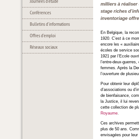
Journées d'étude
milliers à réalis
stage riches d’in
Conférences
inventoriage offre
Bulletins d'informations
En Belgique, la recon
Offres d'emploi
1920. C’est à ce mom
encore les « auxiliai
Réseaux sociaux
écoles de service soc
1921 par l’Ecole ouvr
l’entre-deux-guerres,
femmes. Après la Deu
l’ouverture de plusie
Pour obtenir leur dip
d’associations ou d’i
de bienfaisance, comm
la Justice, il lui rev
cette collection de 
Royaume
.
Ces archives permette
plus de 50 ans. Comme
envisagées pour leur 