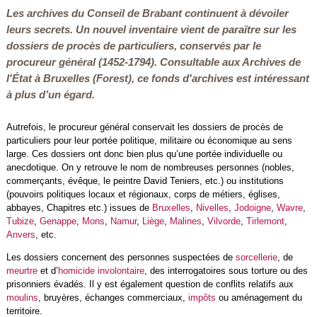
Les archives du Conseil de Brabant continuent à dévoiler
leurs secrets. Un nouvel inventaire vient de paraître sur les
dossiers de procès de particuliers, conservés par le
procureur général (1452-1794). Consultable aux Archives de
l'État à Bruxelles (Forest), ce fonds d'archives est intéressant
à plus d’un égard.
Autrefois, le procureur général conservait les dossiers de procès de
particuliers pour leur portée politique, militaire ou économique au sens
large. Ces dossiers ont donc bien plus qu’une portée individuelle ou
anecdotique. On y retrouve le nom de nombreuses personnes (nobles,
commerçants, évêque, le peintre David Teniers, etc.) ou institutions
(pouvoirs politiques locaux et régionaux, corps de métiers, églises,
abbayes, Chapitres etc.) issues de
Bruxelles
,
Nivelles
,
Jodoigne
,
Wavre
,
Tubize
,
Genappe
,
Mons
,
Namur
,
Liège
,
Malines
,
Vilvorde
,
Tirlemont
,
Anvers
, etc.
Les dossiers concernent des personnes suspectées de
sorcellerie
, de
meurtre
et d’
homicide involontaire
, des interrogatoires sous torture ou des
prisonniers évadés. Il y est également question de conflits relatifs aux
moulins
, bruyères, échanges commerciaux,
impôts
ou aménagement du
territoire.