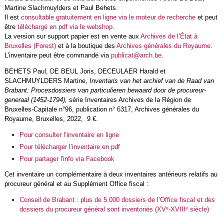
Martine Slachmuylders et Paul Behets
.
Il est
consultable gratuitement en ligne via le moteur de recherche
et peut
être
téléchargé en pdf via le webshop
.
La version sur support papier est en vente aux
Archives de l’État à
Bruxelles (Forest)
et à la boutique des
Archives générales du Royaume
.
L'inventaire peut être commandé via
publicat@arch.be
.
BEHETS Paul, DE BEUL Joris, DECEULAER Harald et
SLACHMUYLDERS Martine,
Inventaris van het archief van de Raad van
Brabant: Procesdossiers van particulieren bewaard door de procureur-
generaal (1452-1794),
série Inventaires Archives de la Région de
Bruxelles-Capitale n°96, publication n° 6317, Archives générales du
Royaume, Bruxelles, 2022, 9 €.
Pour consulter l’inventaire en ligne
Pour télécharger l’inventaire en pdf
Pour partager l'info via Facebook
Cet inventaire un complémentaire à deux inventaires antérieurs relatifs au
procureur général et au Supplément Office fiscal :
Conseil de Brabant : plus de 5.000 dossiers de l’Office fiscal et des
e
e
dossiers du procureur général sont inventoriés (XV
-XVIII
siècle)