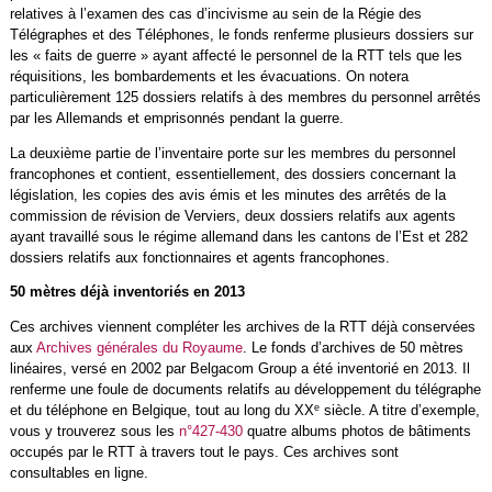
relatives à l’examen des cas d’incivisme au sein de la Régie des
Télégraphes et des Téléphones, le fonds renferme plusieurs dossiers sur
les « faits de guerre » ayant affecté le personnel de la RTT tels que les
réquisitions, les bombardements et les évacuations. On notera
particulièrement 125 dossiers relatifs à des membres du personnel arrêtés
par les Allemands et emprisonnés pendant la guerre.
La deuxième partie de l’inventaire porte sur les membres du personnel
francophones et contient, essentiellement, des dossiers concernant la
législation, les copies des avis émis et les minutes des arrêtés de la
commission de révision de Verviers, deux dossiers relatifs aux agents
ayant travaillé sous le régime allemand dans les cantons de l’Est et 282
dossiers relatifs aux fonctionnaires et agents francophones.
50 mètres déjà inventoriés en 2013
Ces archives viennent compléter les archives de la RTT déjà conservées
aux
Archives générales du Royaume
. Le fonds d’archives de 50 mètres
linéaires, versé en 2002 par Belgacom Group a été inventorié en 2013. Il
renferme une foule de documents relatifs au développement du télégraphe
e
et du téléphone en Belgique, tout au long du XX
siècle. A titre d’exemple,
vous y trouverez sous les
n°427-430
quatre albums photos de bâtiments
occupés par le RTT à travers tout le pays. Ces archives sont
consultables en ligne.