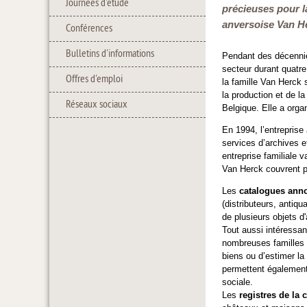
Journées d'étude
précieuses pour l
anversoise Van He
Conférences
Bulletins d'informations
Pendant des décennie
secteur durant quatre
Offres d'emploi
la famille Van Herck s
la production et de l
Réseaux sociaux
Belgique. Elle a orga
En 1994, l’entreprise
services d’archives e
entreprise familiale v
Van Herck couvrent pl
Les
catalogues ann
(distributeurs, antiq
de plusieurs objets d'
Tout aussi intéressa
nombreuses familles 
biens ou d’estimer la
permettent également d
sociale.
Les
registres de la c