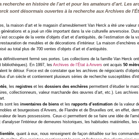
a recherche en histoire de l’art et pour les amateurs d’art. Les 
rck sont désormais ouvertes à la recherche aux Archives de l'É
s, la maison d’art et le magasin d’ameublement Van Herck a été une valeur sû
 générations et a joué un rôle important dans la vie culturelle anversoise. Du
’est occupée de la vente d’objets d’art et d’antiquités, de l’estimation de la v
a restauration de meubles et de décorations d’intérieur. La maison d’enchères 
nisé au total plus de 700 ventes d’objets d’art et d’antiquités.
 a définitivement fermé ses portes. Les collections de la famille Van Herck o
t bibliothèques). En 1997, les
Archives de l’État à Anvers
ont acquis
50 mètre
alent le détour. Force est de constater que les archives de négociants d’objets
us d’un siècle et contiennent plusieurs séries de recherche susceptibles d'in
otés
, les
registres
et les
dossiers des enchères
permettent d’étudier le marc
uaires, collectionneurs, valeur marchande des œuvres d’art, etc.). Les archiv
art.
nts sont les
inventaires de biens
et les
rapports d’estimation
de la valeur d
nobles et bourgeoises d’Anvers, de Flandre et de Bruxelles ont, en effet, de
 valeur de leurs possessions. Ceux-ci permettent de se faire une idée de l'amén
'analyser l'intérieur de demeures historiques, les habitudes matérielles, les c
lientèle
, quant à eux, nous renseignent de façon détaillée sur les commandes