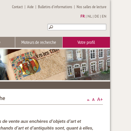
Contact
|
Aide
|
Bulletins d'informations
|
Nos salles de lecture
FR
|
NL
|
DE
|
EN
e
Moteurs de recherche
Votre profil
che
 de vente aux enchères d’objets d’art et
nds d’art et d’antiquités sont, quant à elles,