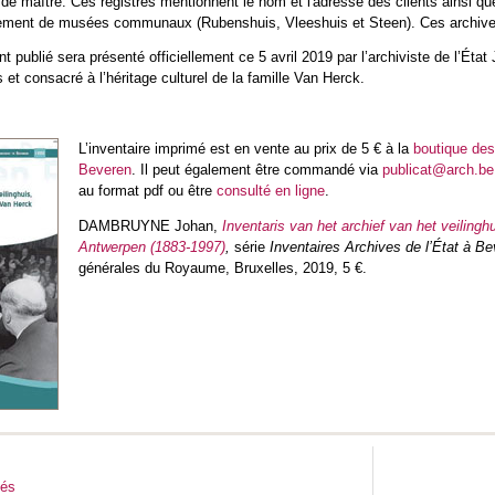
de maître. Ces registres mentionnent le nom et l'adresse des clients ainsi q
ement de musées communaux (Rubenshuis, Vleeshuis et Steen). Ces archives s
t publié sera présenté officiellement ce 5 avril 2019 par l’archiviste de l’Ét
t consacré à l’héritage culturel de la famille Van Herck.
L’inventaire imprimé est en vente au prix de 5 € à la
boutique de
Beveren
. Il peut également être commandé via
publicat@arch.be
au format pdf ou être
consulté en ligne
.
DAMBRUYNE Johan,
Inventaris van het archief van het veilingh
Antwerpen (1883-1997)
,
série
Inventaires Archives de l’État à B
générales du Royaume, Bruxelles, 2019, 5 €.
tés