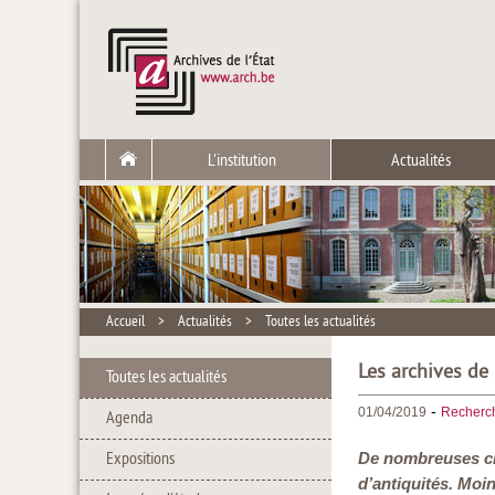
L'institution
Actualités
Accueil
>
Actualités
>
Toutes les actualités
Les archives de
Toutes les actualités
-
01/04/2019
Recherc
Agenda
Expositions
De nombreuses cha
d’antiquités. Moi