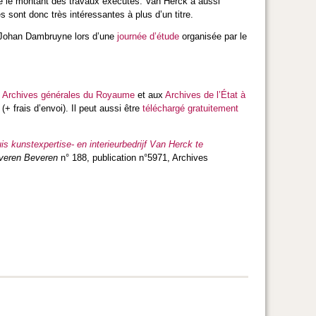
ue le montant des travaux exécutés. Van Herck a aussi
ont donc très intéressantes à plus d’un titre.
at Johan Dambruyne lors d’une
journée d’étude
organisée par le
s Archives générales du Royaume
et aux
Archives de l’État à
(+ frais d’envoi). Il peut aussi être
téléchargé gratuitement
uis kunstexpertise- en interieurbedrijf Van Herck te
everen Beveren
n° 188, publication n°5971, Archives