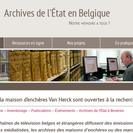
Archives de l'État en Belgique
Notre mémoire à tous !
Ressources en ligne
Nos projets
En pratiqu
 la maison d’enchères Van Herck sont ouvertes à la recher
-
-
-
-
he
Inventoriage
Publications
Événements
Archives de l'État à Beveren
înes de télévision belges et étrangères diffusent des émissions
ns médiatisées, les archives des maisons d’enchères ou des marcha