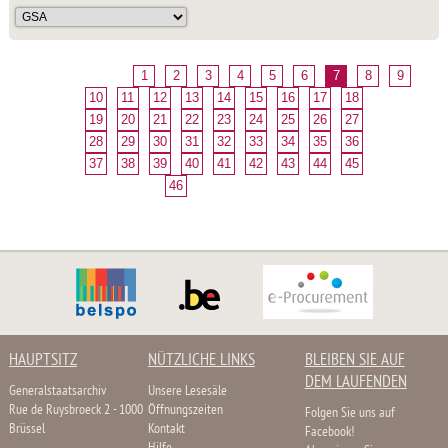
1
2
3
4
5
6
7
8
9
10
11
12
13
14
15
16
17
18
19
20
21
22
23
24
25
26
27
28
29
30
31
32
33
34
35
36
37
38
39
40
41
42
43
44
45
46
HAUPTSITZ
NÜTZLICHE LINKS
BLEIBEN SIE AUF
DEM LAUFENDEN
Generalstaatsarchiv
Unsere Lesesäle
Rue de Ruysbroeck 2 - 1000
Öffnungszeiten
Folgen Sie uns auf
Brüssel
Kontakt
Facebook!