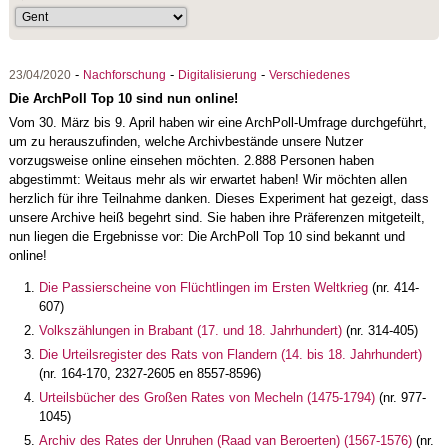
-
-
-
23/04/2020
Nachforschung
Digitalisierung
Verschiedenes
Die ArchPoll Top 10 sind nun online!
Vom 30. März bis 9. April haben wir eine ArchPoll-Umfrage durchgeführt,
um zu herauszufinden, welche Archivbestände unsere Nutzer
vorzugsweise online einsehen möchten. 2.888 Personen haben
abgestimmt: Weitaus mehr als wir erwartet haben! Wir möchten allen
herzlich für ihre Teilnahme danken. Dieses Experiment hat gezeigt, dass
unsere Archive heiß begehrt sind. Sie haben ihre Präferenzen mitgeteilt,
nun liegen die Ergebnisse vor: Die ArchPoll Top 10 sind bekannt und
online!
Die Passierscheine von Flüchtlingen im Ersten Weltkrieg
(nr. 414-
607)
Volkszählungen in Brabant (17. und 18. Jahrhundert)
(nr. 314-405)
Die Urteilsregister des Rats von Flandern (14. bis 18. Jahrhundert)
(nr. 164-170, 2327-2605 en 8557-8596)
Urteilsbücher des Großen Rates von Mecheln (1475-1794)
(nr. 977-
1045)
Archiv des Rates der Unruhen (Raad van Beroerten) (1567-1576)
(nr.