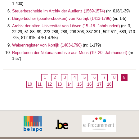
1-400)
Steuerbescheide im Archiv der Audienz (1569-1574)
(nr. 618/1-39)
Bürgerbücher (poortersboeken) von Kortrijk (1413-1796)
(nr. 1-5)
Archiv der alten Universität von Löwen (15.-18. Jahrhundert)
(nr. 3,
22-29, 51-88, 99, 273-286, 288, 298-306, 387-391, 502-511, 689, 710-
725, 812-815, 4751-4755)
Waisenregister von Kortijk (1403-1796)
(nr. 1-179)
Repertorien der Notariatsarchive aus Mons (19.-20. Jahrhundert)
(nr.
1-57)
1
2
3
4
5
6
7
8
9
10
11
12
13
14
15
16
17
18