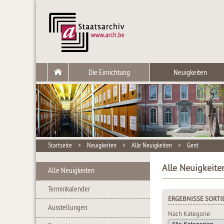
Die Einrichtung
Neuigkeiten
Startseite
>
Neuigkeiten
>
Alle Neuigkeiten
>
Gent
Alle Neuigkeite
Alle Neuigkeiten
Terminkalender
ERGEBNISSE SORTI
Ausstellungen
Nach Kategorie: