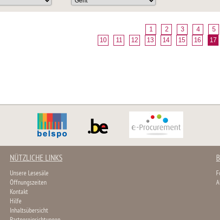
1
2
3
4
5
10
11
12
13
14
15
16
17
NÜTZLICHE LINKS
B
Unsere Lesesäle
F
Öffnungszeiten
A
Kontakt
Hilfe
Inhaltsübersicht