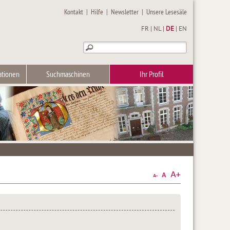
Kontakt
|
Hilfe
|
Newsletter
|
Unsere Lesesäle
FR
|
NL
|
DE
|
EN
ationen
Suchmaschinen
Ihr Profil