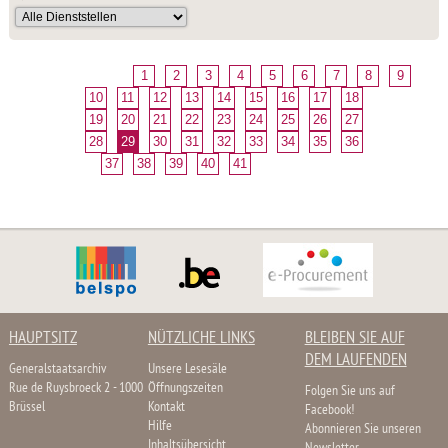
1
2
3
4
5
6
7
8
9
10
11
12
13
14
15
16
17
18
19
20
21
22
23
24
25
26
27
28
29
30
31
32
33
34
35
36
37
38
39
40
41
HAUPTSITZ
NÜTZLICHE LINKS
BLEIBEN SIE AUF
DEM LAUFENDEN
Generalstaatsarchiv
Unsere Lesesäle
Rue de Ruysbroeck 2 - 1000
Öffnungszeiten
Folgen Sie uns auf
Brüssel
Kontakt
Facebook!
Hilfe
Abonnieren Sie unseren
Inhaltsübersicht