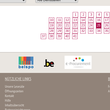
1
2
3
4
5
10
11
12
13
14
15
16
17
19
20
21
22
23
24
25
26
28
29
30
31
32
33
34
35
37
38
39
40
41
NÜTZLICHE LINKS
B
Unsere Lesesäle
F
Öffnungszeiten
A
Kontakt
Hilfe
Inhaltsübersicht