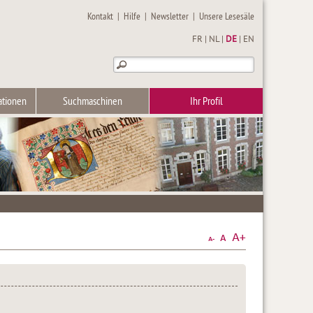
Kontakt
|
Hilfe
|
Newsletter
|
Unsere Lesesäle
FR
|
NL
|
DE
|
EN
ationen
Suchmaschinen
Ihr Profil