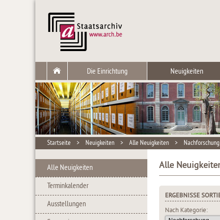
Die Einrichtung
Neuigkeiten
Startseite
>
Neuigkeiten
>
Alle Neuigkeiten
>
Nachforschung
Alle Neuigkeite
Alle Neuigkeiten
Terminkalender
ERGEBNISSE SORTI
Ausstellungen
Nach Kategorie: