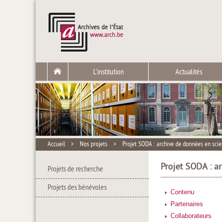
L'institution
Actualités
Accueil
>
Nos projets
>
Projet SODA : archive de données en scie
Projet SODA : a
Projets de recherche
Projets des bénévoles
Contenu
Partenaires
Collaborateurs