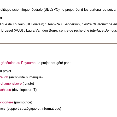
litique scientifique fédérale (BELSPO), le projet réunit les partenaires suivan
at
olique de Louvain (UCLouvain) : Jean-Paul Sanderson,
Centre de recherche e
it Brussel (VUB) : Laura Van den Borre, centre de recherche
Interface Demogr
 générales du Royaume
, le projet est géré par :
u projet
Peuch
(archiviste numérique)
Schamphelaere
(juriste)
uahalou
(développeur IT)
poortere
(promotrice)
ois (support stratégique et informatique)