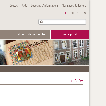
Contact
|
Aide
|
Bulletins d'informations
|
Nos salles de lecture
FR
|
NL
|
DE
|
EN
e
Moteurs de recherche
Votre profil