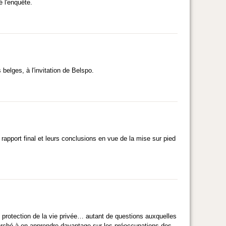
 l'enquête.
 belges, à l'invitation de Belspo.
r rapport final et leurs conclusions en vue de la mise sur pied
protection de la vie privée… autant de questions auxquelles
erché à en apprendre davantage sur les préoccupations des