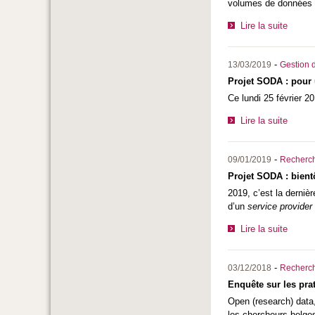
volumes de données c
Lire la suite
-
13/03/2019
Gestion d
Projet SODA : pour u
Ce lundi 25 février 20
Lire la suite
-
09/01/2019
Recherc
Projet SODA : bient
2019, c’est la dernièr
d’un
service provider
Lire la suite
-
03/12/2018
Recherc
Enquête sur les pra
Open (research) data
les chercheurs belge