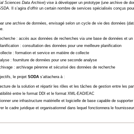
al Sciences Data Archive
) vise à développer un prototype (une archive de do
DA. Il s’agira d’offrir un certain nombre de services spécialisés conçus po
 par une archive de données, envisagé selon un cycle de vie des données (
dat
ge.
recherche : accès aux données de recherches via une base de données et un p
lanification : consultation des données pour une meilleure planification
ollecte : formation et service en matière de collecte
nalyse : fourniture de données pour une seconde analyse
rchivage : archivage pérenne et sécurisé des données de recherche
ectifs, le projet
SODA
s’attachera à :
tecture de la solution et répartir les rôles et les tâches de gestion entre les p
atibilité entre le format DDI et le format XML-EAD/EAC
tionner une infrastructure matérielle et logicielle de base capable de supporter
rer le cadre juridique et organisationnel dans lequel fonctionnera le fournisseu