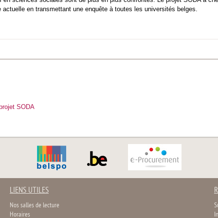
re actuelle en transmettant une enquête à toutes les universités belges.
u projet SODA
LIENS UTILES
R
Nos salles de lecture
S
Horaires
I