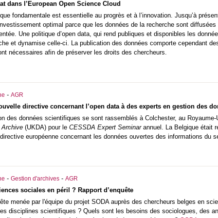
tat dans l’European Open Science Cloud
ique fondamentale est essentielle au progrès et à l’innovation. Jusqu’à prése
 investissement optimal parce que les données de la recherche sont diffusées d
tée. Une politique d’open data, qui rend publiques et disponibles les donné
rche et dynamise celle-ci. La publication des données comporte cependant des
sont nécessaires afin de préserver les droits des chercheurs.
-
he
AGR
uvelle directive concernant l’open data à des experts en gestion des
on des données scientifiques se sont rassemblés à Colchester, au Royaume-Un
 Archive
(UKDA) pour le
CESSDA Expert Seminar
annuel. La Belgique était r
 directive européenne concernant les données ouvertes des informations du se
-
-
he
Gestion d'archives
AGR
iences sociales en péril ? Rapport d’enquête
ête menée par l'équipe du projet SODA auprès des chercheurs belges en scienc
 ces disciplines scientifiques ? Quels sont les besoins des sociologues, des