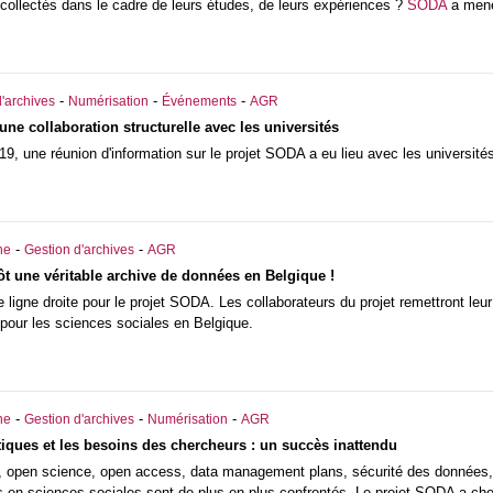
ollectés dans le cadre de leurs études, de leurs expériences ?
SODA
a mené
-
-
-
'archives
Numérisation
Événements
AGR
ne collaboration structurelle avec les universités
19, une réunion d'information sur le projet SODA a eu lieu avec les universités
-
-
he
Gestion d'archives
AGR
ôt une véritable archive de données en Belgique !
e ligne droite pour le projet SODA. Les collaborateurs du projet remettront leu
pour les sciences sociales en Belgique.
-
-
-
he
Gestion d'archives
Numérisation
AGR
tiques et les besoins des chercheurs : un succès inattendu
, open science, open access, data management plans, sécurité des données, 
s en sciences sociales sont de plus en plus confrontés. Le projet SODA a ch