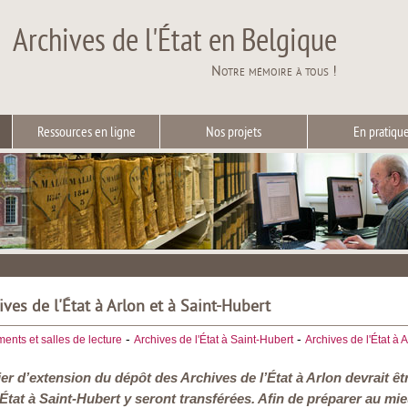
Archives de l'État en Belgique
Notre mémoire à tous !
Ressources en ligne
Nos projets
En pratiqu
ves de l'État à Arlon et à Saint-Hubert
-
-
ents et salles de lecture
Archives de l'État à Saint-Hubert
Archives de l'État à 
ier d’extension du dépôt des Archives de l’État à Arlon devrait êt
'État à Saint-Hubert y seront transférées. Afin de préparer au mi