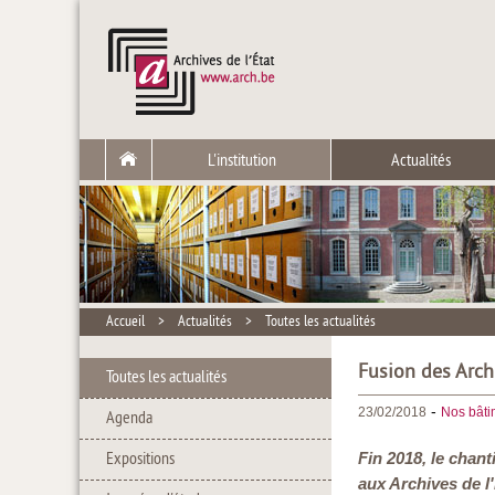
L'institution
Actualités
Accueil
>
Actualités
>
Toutes les actualités
Fusion des Archi
Toutes les actualités
-
23/02/2018
Nos bâtim
Agenda
Expositions
Fin 2018, le chant
aux Archives de l