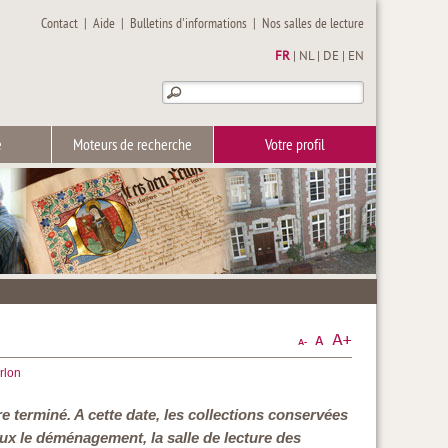
Contact
|
Aide
|
Bulletins d'informations
|
Nos salles de lecture
FR
|
NL
|
DE
|
EN
e
Moteurs de recherche
Votre profil
Arlon
re terminé. A cette date, les collections conservées
eux le déménagement, la salle de lecture des