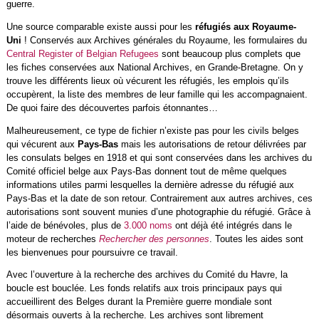
guerre.
Une source comparable existe aussi pour les
réfugiés aux Royaume-
Uni
! Conservés aux Archives générales du Royaume, les formulaires du
Central Register of Belgian Refugees
sont beaucoup plus complets que
les fiches conservées aux National Archives, en Grande-Bretagne. On y
trouve les différents lieux où vécurent les réfugiés, les emplois qu’ils
occupèrent, la liste des membres de leur famille qui les accompagnaient.
De quoi faire des découvertes parfois étonnantes…
Malheureusement, ce type de fichier n’existe pas pour les civils belges
qui vécurent aux
Pays-Bas
mais les autorisations de retour délivrées par
les consulats belges en 1918 et qui sont conservées dans les archives du
Comité officiel belge aux Pays-Bas donnent tout de même quelques
informations utiles parmi lesquelles la dernière adresse du réfugié aux
Pays-Bas et la date de son retour. Contrairement aux autres archives, ces
autorisations sont souvent munies d’une photographie du réfugié. Grâce à
l’aide de bénévoles, plus de
3.000 noms
ont déjà été intégrés dans le
moteur de recherches
Rechercher des personnes
. Toutes les aides sont
les bienvenues pour poursuivre ce travail.
Avec l’ouverture à la recherche des archives du Comité du Havre, la
boucle est bouclée. Les fonds relatifs aux trois principaux pays qui
accueillirent des Belges durant la Première guerre mondiale sont
désormais ouverts à la recherche. Les archives sont librement