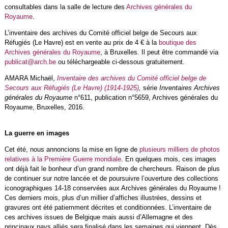
consultables dans la salle de lecture des
Archives générales du
Royaume
.
L’inventaire des archives du Comité officiel belge de Secours aux
Réfugiés (Le Havre) est en vente au prix de 4 € à la
boutique des
Archives générales du Royaume
, à Bruxelles. Il peut être commandé via
publicat@arch.be
ou téléchargeable ci-dessous gratuitement.
AMARA Michaël,
Inventaire des archives du Comité officiel belge de
Secours aux Réfugiés (Le Havre) (1914-1925)
,
série
Inventaires Archives
générales du Royaume
n°611, publication n°5659, Archives générales du
Royaume, Bruxelles, 2016.
La guerre en images
Cet été, nous annoncions la mise en ligne de
plusieurs milliers de photos
relatives à la Première Guerre mondiale
. En quelques mois, ces images
ont déjà fait le bonheur d’un grand nombre de chercheurs. Raison de plus
de continuer sur notre lancée et de poursuivre l’ouverture des collections
iconographiques 14-18 conservées aux Archives générales du Royaume !
Ces derniers mois, plus d’un millier d’affiches illustrées, dessins et
gravures ont été patiemment décrites et conditionnées. L’inventaire de
ces archives issues de Belgique mais aussi d’Allemagne et des
principaux pays alliés sera finalisé dans les semaines qui viennent. Dès