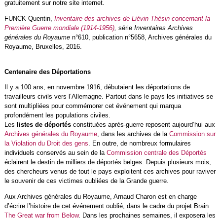
gratuitement sur notre site internet.
FUNCK Quentin,
Inventaire des archives de Liévin Thésin concernant la
Première Guerre mondiale (1914-1956)
,
série
Inventaires Archives
générales du Royaume
n°610, publication n°5658, Archives générales du
Royaume, Bruxelles, 2016.
Centenaire des Déportations
Il y a 100 ans, en novembre 1916, débutaient les déportations de
travailleurs civils vers l’Allemagne. Partout dans le pays les initiatives se
sont multipliées pour commémorer cet événement qui marqua
profondément les populations civiles.
Les
listes de déportés
constituées après-guerre reposent aujourd’hui aux
Archives générales du Royaume
, dans les archives de la
Commission sur
la Violation du Droit des gens
. En outre, de nombreux formulaires
individuels conservés au sein de la
Commission centrale des Déportés
éclairent le destin de milliers de déportés belges. Depuis plusieurs mois,
des chercheurs venus de tout le pays exploitent ces archives pour raviver
le souvenir de ces victimes oubliées de la Grande guerre.
Aux Archives générales du Royaume, Arnaud Charon est en charge
d’écrire l’histoire de cet événement oublié, dans le cadre du projet Brain
The Great war from Below
. Dans les prochaines semaines, il exposera les