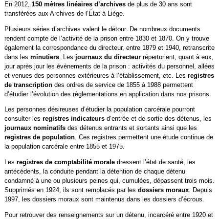
En 2012,
150 mètres linéaires d’archives
de plus de 30 ans sont
transférées aux Archives de l’État à Liège.
Plusieurs séries d’archives valent le détour. De nombreux documents
rendent compte de l’activité de la prison entre 1830 et 1870. On y trouve
également la correspondance du directeur, entre 1879 et 1940, retranscrite
dans les
minutiers
. Les
journaux du directeur
répertorient, quant à eux,
jour après jour les évènements de la prison : activités du personnel, allées
et venues des personnes extérieures à l’établissement, etc. Les
registres
de transcription
des ordres de service de 1855 à 1988 permettent
d’étudier l’évolution des règlementations en application dans nos prisons.
Les personnes désireuses d’étudier la population carcérale pourront
consulter les
registres indicateurs
d’entrée et de sortie des détenus, les
journaux nominatifs
des détenus entrants et sortants ainsi que les
registres de population
. Ces registres permettent une étude continue de
la population carcérale entre 1855 et 1975.
Les
registres de comptabilité morale
dressent l’état de santé, les
antécédents, la conduite pendant la détention de chaque détenu
condamné à une ou plusieurs peines qui, cumulées, dépassent trois mois.
Supprimés en 1924, ils sont remplacés par les
dossiers moraux
. Depuis
1997, les dossiers moraux sont maintenus dans les dossiers d’écrous.
Pour retrouver des renseignements sur un détenu, incarcéré entre 1920 et