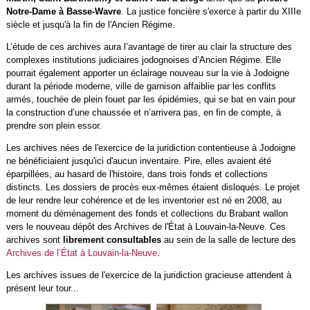
Notre-Dame à Basse-Wavre
. La justice foncière s'exerce à partir du XIIIe
siècle et jusqu'à la fin de l'Ancien Régime.
L’étude de ces archives aura l’avantage de tirer au clair la structure des
complexes institutions judiciaires jodognoises d’Ancien Régime. Elle
pourrait également apporter un éclairage nouveau sur la vie à Jodoigne
durant la période moderne, ville de garnison affaiblie par les conflits
armés, touchée de plein fouet par les épidémies, qui se bat en vain pour
la construction d’une chaussée et n’arrivera pas, en fin de compte, à
prendre son plein essor.
Les archives nées de l'exercice de la juridiction contentieuse à Jodoigne
ne bénéficiaient jusqu'ici d'aucun inventaire. Pire, elles avaient été
éparpillées, au hasard de l'histoire, dans trois fonds et collections
distincts. Les dossiers de procès eux-mêmes étaient disloqués. Le projet
de leur rendre leur cohérence et de les inventorier est né en 2008, au
moment du déménagement des fonds et collections du Brabant wallon
vers le nouveau dépôt des Archives de l'État à Louvain-la-Neuve. Ces
archives sont
librement consultables
au sein de la salle de lecture des
Archives de l’État à Louvain-la-Neuve
.
Les archives issues de l'exercice de la juridiction gracieuse attendent à
présent leur tour...