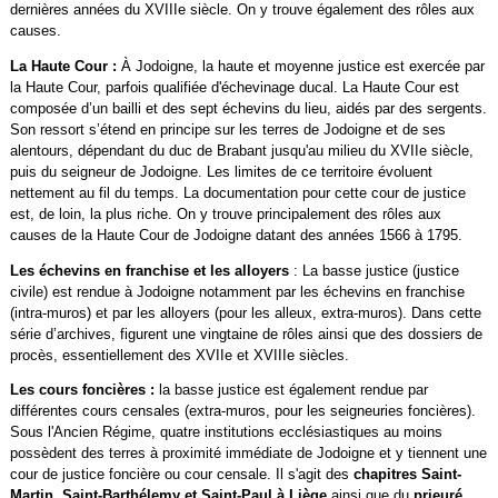
dernières années du XVIIIe siècle. On y trouve également des rôles aux
causes.
La Haute Cour :
À Jodoigne, la haute et moyenne justice est exercée par
la Haute Cour, parfois qualifiée d'échevinage ducal. La Haute Cour est
composée d’un bailli et des sept échevins du lieu, aidés par des sergents.
Son ressort s’étend en principe sur les terres de Jodoigne et de ses
alentours, dépendant du duc de Brabant jusqu'au milieu du XVIIe siècle,
puis du seigneur de Jodoigne. Les limites de ce territoire évoluent
nettement au fil du temps. La documentation pour cette cour de justice
est, de loin, la plus riche. On y trouve principalement des rôles aux
causes de la Haute Cour de Jodoigne datant des années 1566 à 1795.
Les échevins en franchise et les alloyers
: La basse justice (justice
civile) est rendue à Jodoigne notamment par les échevins en franchise
(intra-muros) et par les alloyers (pour les alleux, extra-muros). Dans cette
série d’archives, figurent une vingtaine de rôles ainsi que des dossiers de
procès, essentiellement des XVIIe et XVIIIe siècles.
Les cours foncières :
la basse justice est également rendue par
différentes cours censales (extra-muros, pour les seigneuries foncières).
Sous l'Ancien Régime, quatre institutions ecclésiastiques au moins
possèdent des terres à proximité immédiate de Jodoigne et y tiennent une
cour de justice foncière ou cour censale. Il s'agit des
chapitres Saint-
Martin, Saint-Barthélemy et Saint-Paul à Liège
ainsi que du
prieuré