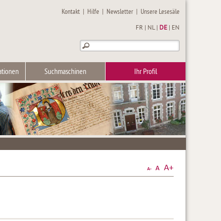
Kontakt
|
Hilfe
|
Newsletter
|
Unsere Lesesäle
FR
|
NL
|
DE
|
EN
ationen
Suchmaschinen
Ihr Profil