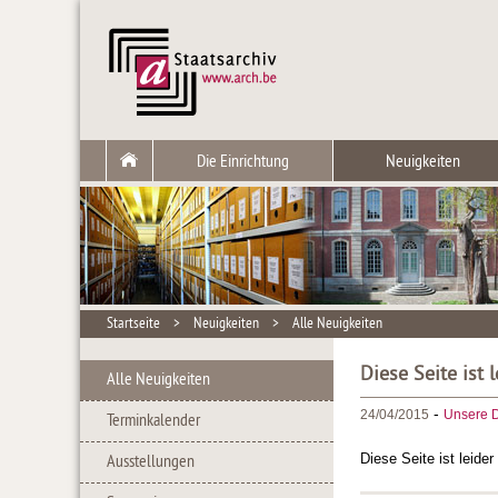
Die Einrichtung
Neuigkeiten
Startseite
>
Neuigkeiten
>
Alle Neuigkeiten
Diese Seite ist 
Alle Neuigkeiten
-
24/04/2015
Unsere D
Terminkalender
Diese Seite ist leide
Ausstellungen