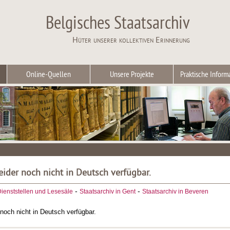
Belgisches Staatsarchiv
Hüter unserer kollektiven Erinnerung
Online-Quellen
Unsere Projekte
Praktische Inform
leider noch nicht in Deutsch verfügbar.
-
-
ienststellen und Lesesäle
Staatsarchiv in Gent
Staatsarchiv in Beveren
r noch nicht in Deutsch verfügbar.