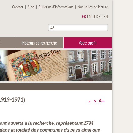
Contact
|
Aide
|
Bulletins d'informations
|
Nos salles de lecture
FR
|
NL
|
DE
|
EN
e
Moteurs de recherche
Votre profil
(1919-1971)
ont ouverts à la recherche, représentant 2734
 dans la totalité des communes du pays ainsi que