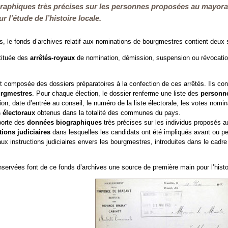
aphiques très précises sur les personnes proposées au mayorat.
 l’étude de l’histoire locale.
 le fonds d’archives relatif aux nominations de bourgmestres contient deux 
tituée des
arrêtés-royaux
de nomination, démission, suspension ou révocati
t composée des dossiers préparatoires à la confection de ces arrêtés. Ils co
urgmestres
. Pour chaque élection, le dossier renferme une liste des
personn
on, date d’entrée au conseil, le numéro de la liste électorale, les votes nomina
s électoraux
obtenus dans la totalité des communes du pays.
porte des
données biographiques
très précises sur les individus proposés a
tions judiciaires
dans lesquelles les candidats ont été impliqués avant ou p
 aux instructions judiciaires envers les bourgmestres, introduites dans le cadr
servées font de ce fonds d’archives une source de première main pour l’histoir