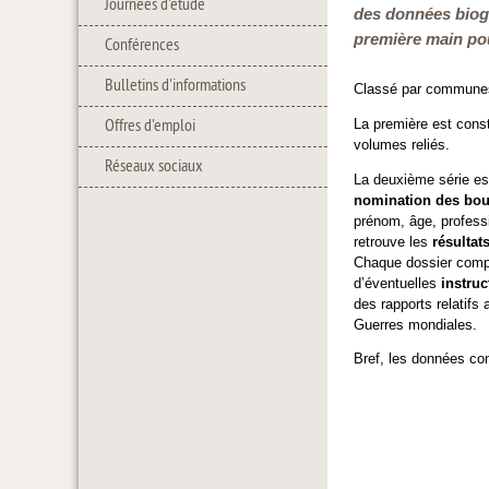
Journées d'étude
des données biogr
première main pour
Conférences
Bulletins d'informations
Classé par communes,
La première est cons
Offres d'emploi
volumes reliés.
Réseaux sociaux
La deuxième série es
nomination des bo
prénom, âge, professi
retrouve les
résultat
Chaque dossier com
d’éventuelles
instruc
des rapports relatifs
Guerres mondiales.
Bref, les données con