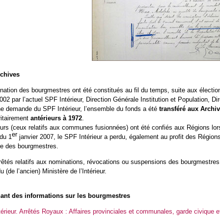
rchives
nation des bourgmestres ont été constitués au fil du temps, suite aux électi
02 par l’actuel SPF Intérieur, Direction Générale Institution et Population, D
ne demande du SPF Intérieur, l’ensemble du fonds a été
transféré aux Arch
itairement
antérieurs à 1972
.
urs (ceux relatifs aux communes fusionnées) ont été confiés aux Régions lors 
er
 du 1
janvier 2007, le SPF Intérieur a perdu, également au profit des Région
tre des bourgmestres.
rêtés relatifs aux nominations, révocations ou suspensions des bourgmestres f
u (de l’ancien) Ministère de l’Intérieur.
ant des informations sur les bourgmestres
ntérieur. Arrêtés Royaux : Affaires provinciales et communales, garde civique e