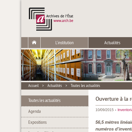
L'institution
Actualités
Accueil
>
Actualités
>
Toutes les actualités
Ouverture à la 
Toutes les actualités
-
10/09/2015
Inventor
Agenda
Expositions
56,5 mètres linéa
numéros d’inventa