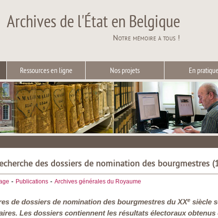
Archives de l'État en Belgique
Notre mémoire à tous !
Ressources en ligne
Nos projets
En pratiqu
recherche des dossiers de nomination des bourgmestres 
-
-
iage
Publications
Archives générales du Royaume
e
ires de dossiers de nomination des bourgmestres du XX
siècle s
ires. Les dossiers contiennent les résultats électoraux obtenus