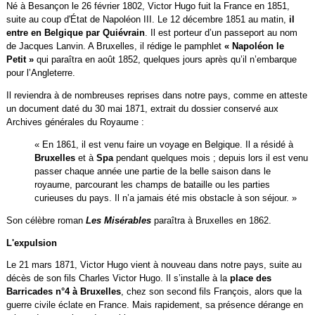
Né à Besançon le 26 février 1802, Victor Hugo fuit la France en 1851,
suite au coup d'État de Napoléon III. Le 12 décembre 1851 au matin,
il
entre en Belgique par Quiévrain
. Il est porteur d’un passeport au nom
de Jacques Lanvin. A Bruxelles, il rédige le
pamphlet
« Napoléon le
Petit »
qui paraîtra en août 1852, quelques jours après qu’il n’embarque
pour l’Angleterre.
Il reviendra à de nombreuses reprises dans notre pays, comme en atteste
un document daté du 30 mai 1871, extrait du dossier conservé aux
Archives générales du Royaume :
« En 1861, il est venu faire un voyage en Belgique. Il a résidé à
Bruxelles
et à
Spa
pendant quelques mois ; depuis lors il est venu
passer chaque année une partie de la belle saison dans le
royaume, parcourant les champs de bataille ou les parties
curieuses du pays. Il n’a jamais été mis obstacle à son séjour. »
Son célèbre roman
Les Misérables
paraîtra à Bruxelles en 1862.
L'expulsion
Le 21 mars 1871, Victor Hugo vient à nouveau dans notre pays, suite au
décès de son fils Charles Victor Hugo. Il s’installe à la
place des
Barricades n°4 à Bruxelles
, chez son second fils François, alors que la
guerre civile éclate en France. Mais rapidement, sa présence dérange en