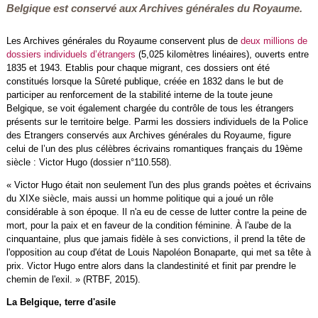
Belgique est conservé aux Archives générales du Royaume.
Les Archives générales du Royaume conservent plus de
deux millions de
dossiers individuels d’étrangers
(5,025 kilomètres linéaires), ouverts entre
1835 et 1943. Etablis pour chaque migrant, ces dossiers ont été
constitués lorsque la Sûreté publique, créée en 1832 dans le but de
participer au renforcement de la stabilité interne de la toute jeune
Belgique, se voit également chargée du contrôle de tous les étrangers
présents sur le territoire belge. Parmi les dossiers individuels de la Police
des Etrangers conservés aux Archives générales du Royaume, figure
celui de l’un des plus célèbres écrivains romantiques français du 19ème
siècle : Victor Hugo (dossier n°110.558).
« Victor Hugo était non seulement l'un des plus grands poètes et écrivains
du XIXe siècle, mais aussi un homme politique qui a joué un rôle
considérable à son époque. Il n'a eu de cesse de lutter contre la peine de
mort, pour la paix et en faveur de la condition féminine. À l'aube de la
cinquantaine, plus que jamais fidèle à ses convictions, il prend la tête de
l'opposition au coup d'état de Louis Napoléon Bonaparte, qui met sa tête à
prix. Victor Hugo entre alors dans la clandestinité et finit par prendre le
chemin de l'exil. » (RTBF, 2015).
La Belgique, terre d'asile