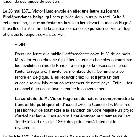
raison de ses prises de position…
Le 26 mai 1871, Victor Hugo envoie en effet une
lettre au journal
l’Indépendance belge
, qui sera publiée deux jours plus tard. Suite à
cette parution, une
manifestation
hostile a lieu devant la maison Hugo à
Bruxelles. Le Ministre de la Justice demande l'
expulsion
de Victor Hugo
et envoie le rapport suivant au Roi :
« Sire,
Dans une lettre que publie l’
Indépendance belge
le 28 de ce mois,
M. Victor Hugo cherche à justifier les crimes horribles commis par
les révolutionnaires de Paris et à en rejeter la responsabilité sur
l’autorité régulière. Il invite les membres de la Commune à se
rendre en Belgique, à les recevoir chez lui et il jette un défi
audacieux aux lois et au gouvernement de notre pays. Enfin, il fait
un appel à nos concitoyens contre le gouvernement.
La conduite de M. Victor Hugo est de nature à compromettre la
tranquillité publique
, et, d’accord avec le Conseil des Ministres,
j’ai l’honneur de soumettre à la sanction de Votre Majesté un projet
d’arrêté par lequel il est enjoint à cet étranger, aux termes de l’art.
1er de la loi du 7 juillet 1869, de quitter immédiatement le
royaume. »
er