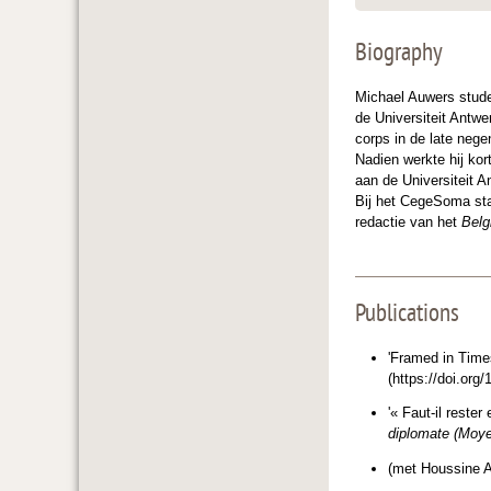
Biography
Michael Auwers stude
de Universiteit Antwe
corps in de late nege
Nadien werkte hij kor
aan de Universiteit A
Bij het CegeSoma staa
redactie van het
Belg
Publications
'Framed in Time
(https://doi.or
'« Faut-il rester
diplomate (Moyen
(met Houssine Al