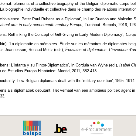
lomat: elements of a collective biography of the Belgian diplomatic corps be
La biographie individuelle et collective dans le champ des relations internati
mbivalence. Peter Paul Rubens as a Diplomat’, in Luc Duerloo and Malcolm 
 visual arts in early seventeenth-century Europe
, Turnhout: Brepols, 2016, 126
bens. Rethinking the Concept of Gift-Giving in Early Modern Diplomacy’,
Europ
kin), ‘La diplomatie en mémoires. Étude sur les mémoires de diplomates belge
las Jeannesson, Renaud Meltz (eds),
Écrivains et diplomates. L’invention d’u
ens: L’Infanta y su Pintor-Diplomatico’, in Cordula van Wyhe (ed.),
Isabel Cl
o de Estudios Europa Hispánica: Madrid, 2011, 382-413.
eutrality: how Belgian diplomats dealt with the 'military question', 1895- 1914’
bens als diplomatiek debutant. Het verhaal van een ambitieus politiek agent 
-33.