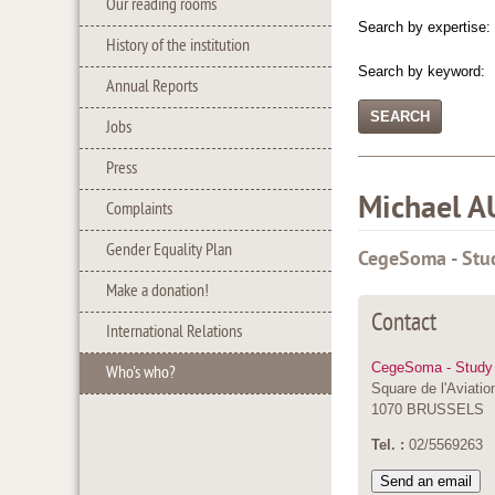
Our reading rooms
Search by expertise:
History of the institution
Search by keyword:
Annual Reports
Jobs
Press
Michael
A
Complaints
Gender Equality Plan
CegeSoma - Stud
Make a donation!
Contact
International Relations
CegeSoma - Study 
Who's who?
Square de l'Aviatio
1070 BRUSSELS
Tel. :
02/5569263
Send an email