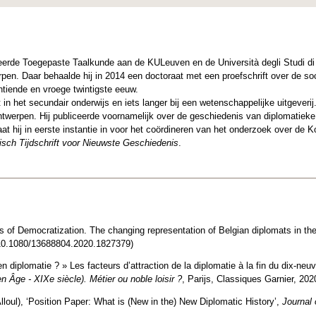
erde Toegepaste Taalkunde aan de KULeuven en de Università degli Studi di 
rpen. Daar behaalde hij in 2014 een doctoraat met een proefschrift over de so
ntiende en vroege twintigste eeuw.
t in het secundair onderwijs en iets langer bij een wetenschappelijke uitgeveri
ntwerpen. Hij publiceerde voornamelijk over de geschiedenis van diplomatieke 
t hij in eerste instantie in voor het coördineren van het onderzoek over de K
isch Tijdschrift voor Nieuwste Geschiedenis
.
s of Democratization. The changing representation of Belgian diplomats in t
g/10.1080/13688804.2020.1827379)
 en diplomatie ? » Les facteurs ­d’attraction de la diplomatie à la fin du dix-neuv
 Âge - XIXe siècle). Métier ou noble loisir ?
, Parijs, Classiques Garnier, 202
loul), ‘Position Paper: What is (New in the) New Diplomatic History’,
Journal 