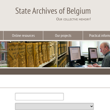
State Archives of Belgium
Our collective memory!
Online resources
Our projects
Practical inform