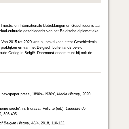
Trieste, en Internationale Betrekkingen en Geschiedenis aan
ciaal-culturele geschiedenis van het Belgische diplomatieke
j. Van 2015 tot 2020 was hij praktijkassistent Geschiedenis
praktijken en van het Belgisch buitenlands beleid.
oude Oorlog in België. Daarnaast ondersteunt hij ook de
he newspaper press, 1890s–1930s',
Media History
, 2020.
ième siècle', in: Indravati Félicité (ed.),
L’identité du
0, 393-405.
of Belgian History
, 48/4, 2018, 110-122.