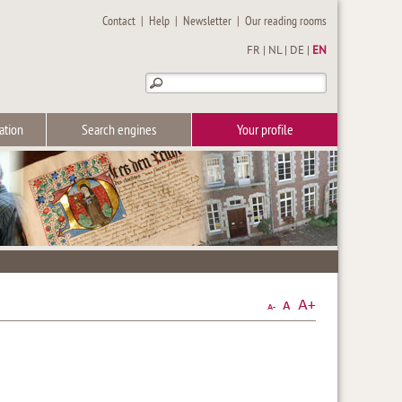
Contact
|
Help
|
Newsletter
|
Our reading rooms
FR
|
NL
|
DE
|
EN
ation
Search engines
Your profile