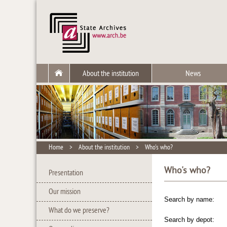
About the institution
News
Home
>
About the institution
>
Who's who?
Who's who?
Presentation
Our mission
Search by name:
What do we preserve?
Search by depot: