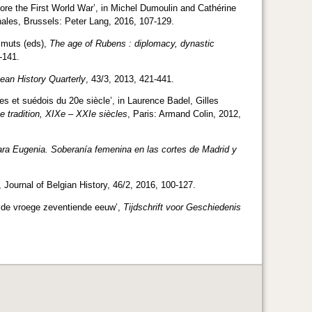
fore the First World War’, in Michel Dumoulin and Cathérine
onales, Brussels: Peter Lang, 2016, 107-129.
Smuts (eds),
The age of Rubens : diplomacy, dynastic
-141.
ean History Quarterly
, 43/3, 2013, 421-441.
s et suédois du 20e siècle’, in Laurence Badel, Gilles
ne tradition, XIXe – XXIe siècles
, Paris: Armand Colin, 2012,
ara Eugenia. Soberanía femenina en las cortes de Madrid y
, Journal of Belgian History, 46/2, 2016, 100-127.
in de vroege zeventiende eeuw’,
Tijdschrift voor Geschiedenis