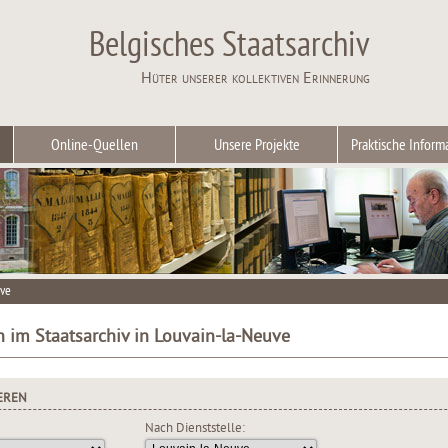
Belgisches Staatsarchiv
Hüter unserer kollektiven Erinnerung
Online-Quellen
Unsere Projekte
Praktische Inform
uve
n im Staatsarchiv in Louvain-la-Neuve
EREN
Nach Dienststelle: