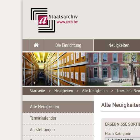
Die Einrichtung
Neuigkeiten
Startseite
>
Neuigkeiten
>
Alle Neuigkeiten
>
Louvain-la-Ne
Alle Neuigkeite
Alle Neuigkeiten
Terminkalender
ERGEBNISSE SORTI
Ausstellungen
Nach Kategorie: