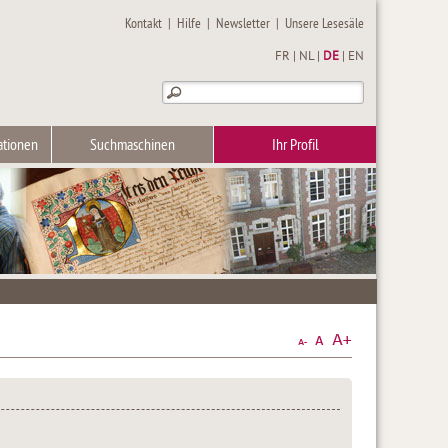
Kontakt
|
Hilfe
|
Newsletter
|
Unsere Lesesäle
FR
|
NL
|
DE
|
EN
ationen
Suchmaschinen
Ihr Profil