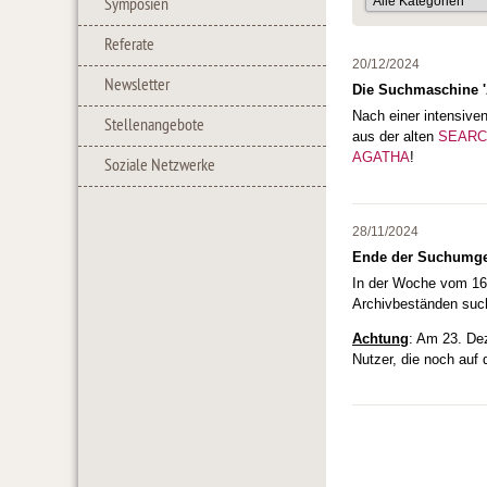
Symposien
Referate
20/12/2024
Newsletter
Die Suchmaschine 'A
Nach einer intensive
Stellenangebote
aus der alten
SEARC
AGATHA
!
Soziale Netzwerke
28/11/2024
Ende der Suchumg
In der Woche vom 16
Archivbeständen suc
Achtung
: Am 23. De
Nutzer, die noch auf