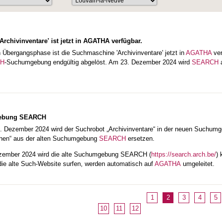
rchivinventare' ist jetzt in AGATHA verfügbar.
n Übergangsphase ist die Suchmaschine 'Archivinventare' jetzt in
AGATHA
ve
H
-Suchumgebung endgültig abgelöst. Am 23. Dezember 2024 wird
SEARCH
a
ebung SEARCH
. Dezember 2024 wird der Suchrobot „Archivinventare“ in der neuen Suchum
hen“ aus der alten Suchumgebung
SEARCH
ersetzen.
zember 2024 wird die alte Suchumgebung SEARCH (
https://search.arch.be/
) 
 die alte Such-Website surfen, werden automatisch auf
AGATHA
umgeleitet.
1
2
3
4
5
10
11
12