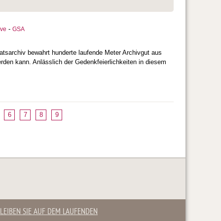
-
uve
GSA
atsarchiv bewahrt hunderte laufende Meter Archivgut aus
erden kann. Anlässlich der Gedenkfeierlichkeiten in diesem
6
7
8
9
LEIBEN SIE AUF DEM LAUFENDEN