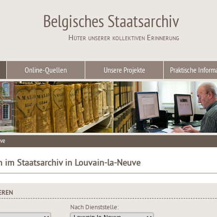
Belgisches Staatsarchiv
Hüter unserer kollektiven Erinnerung
Online-Quellen
Unsere Projekte
Praktische Inform
uve
n im Staatsarchiv in Louvain-la-Neuve
EREN
Nach Dienststelle: