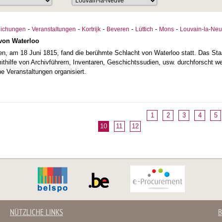
-
-
-
-
-
-
tlichungen
Veranstaltungen
Kortrijk
Beveren
Lüttich
Mons
Louvain-la-Ne
 von Waterloo
en, am 18 Juni 1815, fand die berühmte Schlacht von Waterloo statt. Das Sta
mithilfe von Archivführern, Inventaren, Geschichtssudien, usw. durchforscht w
e Veranstaltungen organisiert.
1
2
3
4
5
10
11
12
NÜTZLICHE LINKS
B