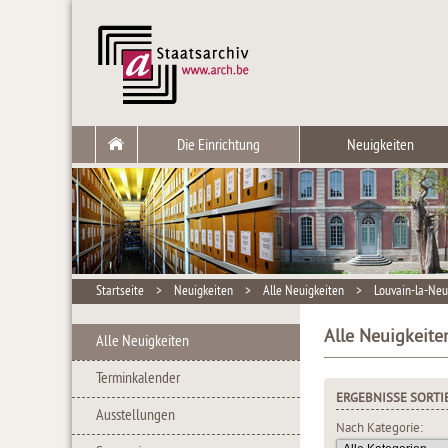
Die Einrichtung
Neuigkeiten
Startseite
>
Neuigkeiten
>
Alle Neuigkeiten
>
Louvain-la-Ne
Alle Neuigkeite
Alle Neuigkeiten
Terminkalender
ERGEBNISSE SORTI
Ausstellungen
Nach Kategorie: