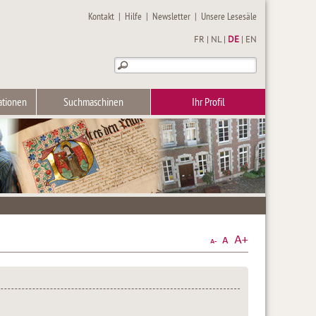
Kontakt
|
Hilfe
|
Newsletter
|
Unsere Lesesäle
FR
|
NL
|
DE
|
EN
ationen
Suchmaschinen
Ihr Profil