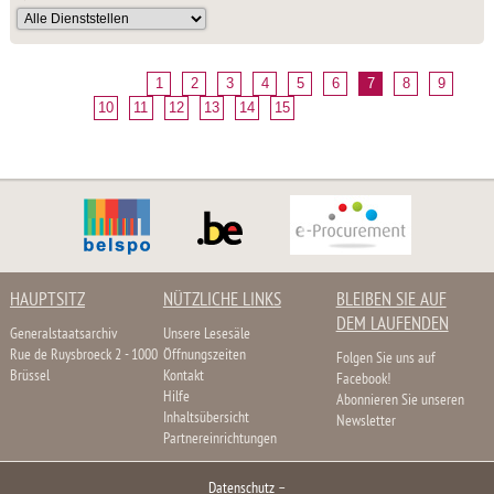
1
2
3
4
5
6
7
8
9
10
11
12
13
14
15
HAUPTSITZ
NÜTZLICHE LINKS
BLEIBEN SIE AUF
DEM LAUFENDEN
Generalstaatsarchiv
Unsere Lesesäle
Rue de Ruysbroeck 2 - 1000
Öffnungszeiten
Folgen Sie uns auf
Brüssel
Kontakt
Facebook!
Hilfe
Abonnieren Sie unseren
Inhaltsübersicht
Newsletter
Partnereinrichtungen
Datenschutz
–