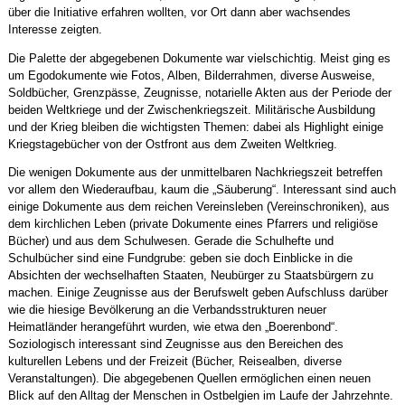
über die Initiative erfahren wollten, vor Ort dann aber wachsendes
Interesse zeigten.
Die Palette der abgegebenen Dokumente war vielschichtig. Meist ging es
um Egodokumente wie Fotos, Alben, Bilderrahmen, diverse Ausweise,
Soldbücher, Grenzpässe, Zeugnisse, notarielle Akten aus der Periode der
beiden Weltkriege und der Zwischenkriegszeit. Militärische Ausbildung
und der Krieg bleiben die wichtigsten Themen: dabei als Highlight einige
Kriegstagebücher von der Ostfront aus dem Zweiten Weltkrieg.
Die wenigen Dokumente aus der unmittelbaren Nachkriegszeit betreffen
vor allem den Wiederaufbau, kaum die „Säuberung“. Interessant sind auch
einige Dokumente aus dem reichen Vereinsleben (Vereinschroniken), aus
dem kirchlichen Leben (private Dokumente eines Pfarrers und religiöse
Bücher) und aus dem Schulwesen. Gerade die Schulhefte und
Schulbücher sind eine Fundgrube: geben sie doch Einblicke in die
Absichten der wechselhaften Staaten, Neubürger zu Staatsbürgern zu
machen. Einige Zeugnisse aus der Berufswelt geben Aufschluss darüber
wie die hiesige Bevölkerung an die Verbandsstrukturen neuer
Heimatländer herangeführt wurden, wie etwa den „Boerenbond“.
Soziologisch interessant sind Zeugnisse aus den Bereichen des
kulturellen Lebens und der Freizeit (Bücher, Reisealben, diverse
Veranstaltungen). Die abgegebenen Quellen ermöglichen einen neuen
Blick auf den Alltag der Menschen in Ostbelgien im Laufe der Jahrzehnte.