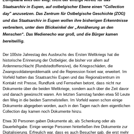
Staatsarchiv in Eupen, auf ostbelgischer Ebene einen “Collection
day” anzusetzen. Das Zentrum für Ostbelgische Geschichte (ZOG)
und das Staatsarchiv in Eupen wollen ihre bisherigen Erkenntnisse
verbreitern, unter dem Blickwinkel der „Annäherung an den
Menschen“. Das Medienecho war groß, und die Bürger kamen
bereitwillig.
Der 100ste Jahrestag des Ausbruchs des Ersten Weltkriegs hat die
historische Erinnerung der Ostbelgier, die bisher vor allem auf
Ardennenschlacht (Rundstedtoffensive), die Kriegsschäden, die
Zwangssoldatenproblematik und die Repression fixiert war, erweitert. Im
Vorfeld hatten das Staatsarchiv Eupen und das Regionalzentrum im
Kontakt mit Presse, Rundfunk und Fernsehen betont, dass nicht nur
Dokumente über die beiden Weltkriege, sondern auch über die Zeit davor
und danach gewünscht waren. Am letzten Samstag fanden etwa 50 Leute
den Weg in die beiden Sammelstellen. Im Vorfeld waren schon einige
Dokumente abgegeben worden, auch in den Tagen nach dem eigentlichen
Collection day kamen noch Dokumente hinzu.
Etwa 30 Personen gaben Dokumente ab, als Schenkung oder als
Dauerleihgabe. Einige wenige Personen hinterließen ihre Dokumente zur
Digitalisierung. Erfreulich war, dass es auch Besucher gab, die erst mehr