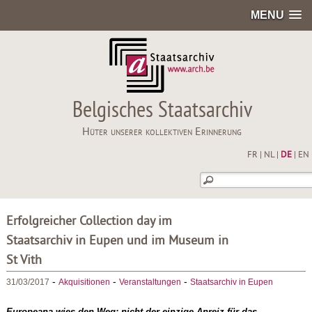
MENU
Belgisches Staatsarchiv
Hüter unserer kollektiven Erinnerung
FR
|
NL
|
DE
|
EN
Erfolgreicher Collection day im
Staatsarchiv in Eupen und im Museum in
St Vith
-
-
-
31/03/2017
Akquisitionen
Veranstaltungen
Staatsarchiv in Eupen
Europeana wies den Weg: nicht der einzige Anreiz für das