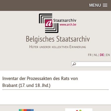
MENU
Belgisches Staatsarchiv
Hüter unserer kollektiven Erinnerung
FR
|
NL
|
DE
|
EN
Inventar der Prozessakten des Rats von
Brabant (17. und 18. Jhd.)