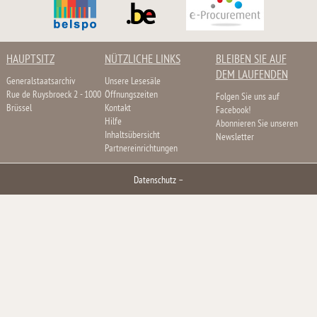
HAUPTSITZ
NÜTZLICHE LINKS
BLEIBEN SIE AUF
DEM LAUFENDEN
Generalstaatsarchiv
Unsere Lesesäle
Rue de Ruysbroeck 2 - 1000
Öffnungszeiten
Folgen Sie uns auf
Brüssel
Kontakt
Facebook!
Hilfe
Abonnieren Sie unseren
Inhaltsübersicht
Newsletter
Partnereinrichtungen
Datenschutz
–