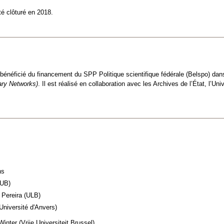
té clôturé en 2018.
bénéficié du financement du SPP Politique scientifique fédérale (Belspo) dan
nary Networks)
. Il est réalisé en collaboration avec les Archives de l’État, l’Uni
ns
VUB)
 Pereira (ULB)
Université d'Anvers)
inter (Vrije Universiteit Brussel)