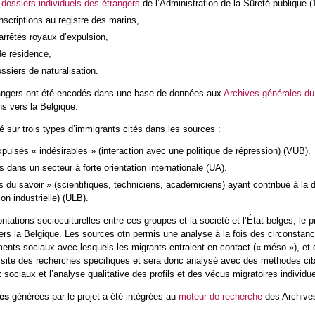
0
dossiers individuels des étrangers
de l’Administration de la Sûreté publique 
nscriptions au registre des marins,
arrêtés royaux d’expulsion,
de résidence,
ssiers de naturalisation.
rangers ont été encodés dans une base de données aux
Archives générales d
ns vers la Belgique.
sé sur trois types d’immigrants cités dans les sources :
pulsés « indésirables » (interaction avec une politique de répression) (VUB).
s dans un secteur à forte orientation internationale (UA).
rs du savoir » (scientifiques, techniciens, académiciens) ayant contribué à la di
on industrielle) (ULB).
ntations socioculturelles entre ces groupes et la société et l’État belges, le pro
ers la Belgique. Les sources otn permis une analyse à la fois des circonstanc
ents sociaux avec lesquels les migrants entraient en contact (« méso »), et d
te des recherches spécifiques et sera donc analysé avec des méthodes ciblée
 sociaux et l’analyse qualitative des profils et des vécus migratoires individue
ées
générées par le projet a été intégrées au
moteur de recherche
des Archives