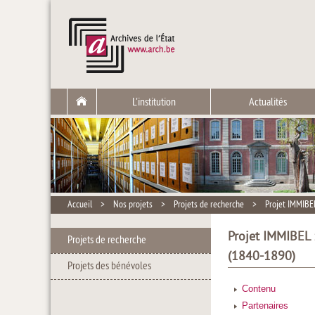
L'institution
Actualités
Accueil
>
Nos projets
>
Projets de recherche
>
Projet IMMIBEL
Projet IMMIBEL 
Projets de recherche
(1840-1890)
Projets des bénévoles
Contenu
Partenaires