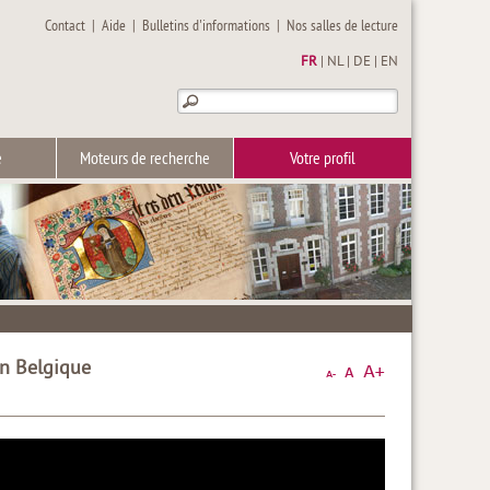
Contact
|
Aide
|
Bulletins d'informations
|
Nos salles de lecture
FR
|
NL
|
DE
|
EN
e
Moteurs de recherche
Votre profil
en Belgique