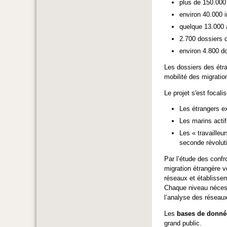
plus de 150.00
environ 40.000 i
quelque 13.000 
2.700 dossiers 
environ 4.800 do
Les dossiers des ét
mobilité des migratio
Le projet s'est focali
Les étrangers ex
Les marins actif
Les « travailleu
seconde révoluti
Par l’étude des confro
migration étrangère v
réseaux et établissem
Chaque niveau nécessi
l’analyse des réseaux
Les
bases de donn
grand public.