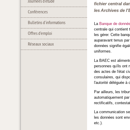
Journées d'étude
fichier central da
les Archives de l'
Conférences
Bulletins d'informations
La
Banque de données 
centrale qui contient 
Offres d'emploi
les gérer. Cette banq
auparavant tenus par
Réseaux sociaux
données signifie éga
uniformes.
La BAEC est alimentée
personnes qu'ils ont 
des actes de l'état ci
consulaires, qui disp
l'autorité déléguée à
Par ailleurs, les tr
automatiquement par l
rectificatifs, contesta
La communication se d
les données sont envo
etc.).