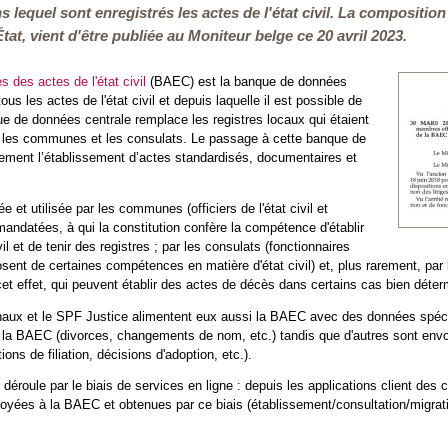
ns lequel sont enregistrés les actes de l'état civil. La compositi
État, vient d'être publiée au Moniteur belge ce 20 avril 2023.
des actes de l'état civil
(BAEC) est la banque de données
tous les actes de l'état civil et depuis laquelle il est possible de
ue de données centrale remplace les registres locaux qui étaient
 les communes et les consulats. Le passage à cette banque de
lement l’établissement d’actes standardisés, documentaires et
 et utilisée par les communes (officiers de l'état civil et
mandatées, à qui la constitution confère la compétence d'établir
vil et de tenir des registres ; par les consulats (fonctionnaires
osent de certaines compétences en matière d'état civil) et, plus rarement, par 
 cet effet, qui peuvent établir des actes de décès dans certains cas bien déter
ibunaux et le SPF Justice alimentent eux aussi la BAEC avec des données spéc
a BAEC (divorces, changements de nom, etc.) tandis que d'autres sont envoyée
tions de filiation, décisions d'adoption, etc.).
éroule par le biais de services en ligne : depuis les applications client d
yées à la BAEC et obtenues par ce biais (établissement/consultation/migratio