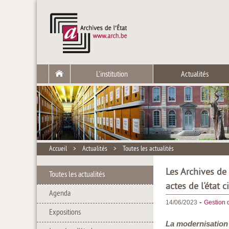
L'institution
Actualités
Accueil
>
Actualités
>
Toutes les actualités
Les Archives de
Toutes les actualités
actes de l'état ci
Agenda
-
14/06/2023
Gestion 
Expositions
La modernisation 