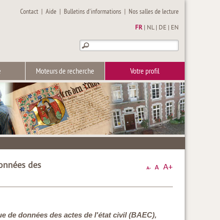
Contact
|
Aide
|
Bulletins d'informations
|
Nos salles de lecture
FR
|
NL
|
DE
|
EN
e
Moteurs de recherche
Votre profil
données des
ue de données des actes de l'état civil (BAEC),