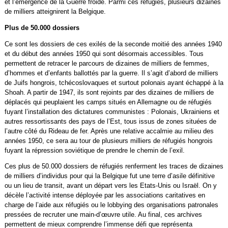
et l’émergence de la Guerre froide. Parmi ces réfugiés, plusieurs dizaines
de milliers atteignirent la Belgique.
Plus de 50.000 dossiers
Ce sont les dossiers de ces exilés de la seconde moitié des années 1940
et du début des années 1950 qui sont désormais accessibles. Tous
permettent de retracer le parcours de dizaines de milliers de femmes,
d’hommes et d’enfants ballottés par la guerre. Il s’agit d’abord de milliers
de Juifs hongrois, tchécoslovaques et surtout polonais ayant échappé à la
Shoah. A partir de 1947, ils sont rejoints par des dizaines de milliers de
déplacés qui peuplaient les camps situés en Allemagne ou de réfugiés
fuyant l’installation des dictatures communistes : Polonais, Ukrainiens et
autres ressortissants des pays de l’Est, tous issus de zones situées de
l’autre côté du Rideau de fer. Après une relative accalmie au milieu des
années 1950, ce sera au tour de plusieurs milliers de réfugiés hongrois
fuyant la répression soviétique de prendre le chemin de l’exil.
Ces plus de 50.000 dossiers de réfugiés renferment les traces de dizaines
de milliers d’individus pour qui la Belgique fut une terre d’asile définitive
ou un lieu de transit, avant un départ vers les Etats-Unis ou Israël. On y
décèle l’activité intense déployée par les associations caritatives en
charge de l’aide aux réfugiés ou le lobbying des organisations patronales
pressées de recruter une main-d’œuvre utile. Au final, ces archives
permettent de mieux comprendre l’immense défi que représenta