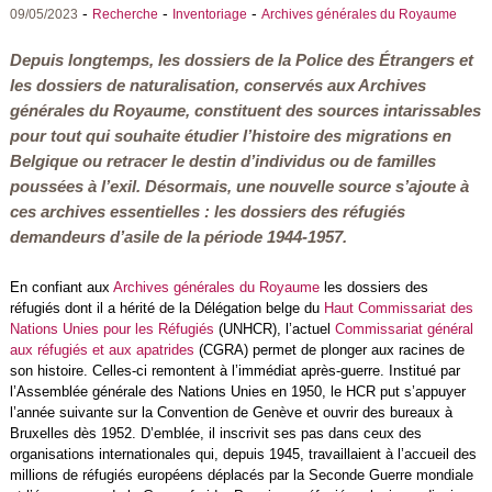
-
-
-
09/05/2023
Recherche
Inventoriage
Archives générales du Royaume
Depuis longtemps, les dossiers de la Police des Étrangers et
les dossiers de naturalisation, conservés aux Archives
générales du Royaume, constituent des sources intarissables
pour tout qui souhaite étudier l’histoire des migrations en
Belgique ou retracer le destin d’individus ou de familles
poussées à l’exil. Désormais, une nouvelle source s’ajoute à
ces archives essentielles : les dossiers des réfugiés
demandeurs d’asile de la période 1944-1957.
En confiant aux
Archives générales du Royaume
les dossiers des
réfugiés dont il a hérité de la Délégation belge du
Haut Commissariat des
Nations Unies pour les Réfugiés
(UNHCR), l’actuel
Commissariat général
aux réfugiés et aux apatrides
(CGRA) permet de plonger aux racines de
son histoire. Celles-ci remontent à l’immédiat après-guerre. Institué par
l’Assemblée générale des Nations Unies en 1950, le HCR put s’appuyer
l’année suivante sur la Convention de Genève et ouvrir des bureaux à
Bruxelles dès 1952. D’emblée, il inscrivit ses pas dans ceux des
organisations internationales qui, depuis 1945, travaillaient à l’accueil des
millions de réfugiés européens déplacés par la Seconde Guerre mondiale