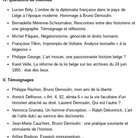
Lucien Bély, L’ombre de la diplomatie française dans le pays de
Liège à l’époque moderne. Hommage à Bruno Demoulin.
Bernadette Mérenne-Schoumaker, Rencontres entre des historiens et
une géographe. Témoignage et réflexions.
Michel Pâques, Négationnisme, génocide et droits humains.
Françoise Tilkin, Impromptu de Voltaire. Analyse textuelle « à la
liégeoise ».
Philippe George, L’art mosan, une passionnante histoire belge ?
Karel Velle, La réforme de la loi belge sur les archives du 24 juin
1955 : état des lieux.
V. Témoignages
Philippe Raxhon, Bruno Demoulin, mon ami de la liberté.
Annick Delfosse, « Art. 4, §2, alinéa 6 » ou la vie facultaire d’un
historien attaché au droit. Laurent Demoulin, Qui est l’autre ?
Veronica Granata, Un homme d’exception. – Ralph Dekoninck, L’art
de l’utile dulci au service des doctorants.
Jean-Marie Cauchies, Bruno Demoulin : une pratique souriante et
stimulante de l’histoire.
Arthur Bodson, Exegisti monumentum...