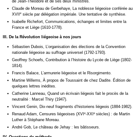
de Jean-Théodore et de ses deux ministres.
Claude de Moreau de Gerbehaye, La noblesse liégeoise conférée au
e
XVII
siècle par délégation impériale. Une tentative de synthèse.
Isabelle Richefort, Communications, échanges et limites entre la
France et Liège (1610-1778).
III. De la Révolution liégeoise à nos jours
Sébastien Dubois, L’organisation des élections de la Convention
nationale liégeoise au suffrage universel (1792-1793).
Geoffrey Schoefs, Contribution à l’histoire du Lycée de Liège (1802-
1814).
Francis Balace, L’armurerie liégeoise et le Risorgimento.
Martine Willems, À propos de Toussaint de chez Dadite. Édition de
quelques lettres inédites.
Catherine Lanneau, Quand un écrivain liégeois fait le procès de la
neutralité : Marcel Thiry (1947).
Vincent Genin, Dix-neuf fragments d’historiens liégeois (1884-1982).
e
e
Renaud Adam, Censures liégeoises (XVI
-XXI
siècles) : de Martin
Luther à Stéphane Moreau.
André Gob, Le château de Jehay : les bâtisseurs.
IV. Questions de méthode