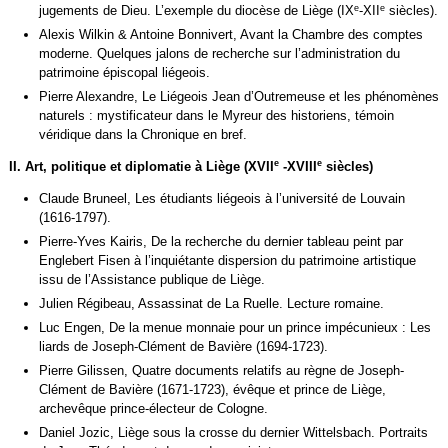
e
e
jugements de Dieu. L’exemple du diocèse de Liège (IX
-XII
siècles).
Alexis Wilkin & Antoine Bonnivert, Avant la Chambre des comptes
moderne. Quelques jalons de recherche sur l’administration du
patrimoine épiscopal liégeois.
Pierre Alexandre, Le Liégeois Jean d’Outremeuse et les phénomènes
naturels : mystificateur dans le Myreur des historiens, témoin
véridique dans la Chronique en bref.
e
e
II. Art, politique et diplomatie à Liège (XVII
-XVIII
siècles)
Claude Bruneel, Les étudiants liégeois à l’université de Louvain
(1616-1797).
Pierre-Yves Kairis, De la recherche du dernier tableau peint par
Englebert Fisen à l’inquiétante dispersion du patrimoine artistique
issu de l’Assistance publique de Liège.
Julien Régibeau, Assassinat de La Ruelle. Lecture romaine.
Luc Engen, De la menue monnaie pour un prince impécunieux : Les
liards de Joseph-Clément de Bavière (1694-1723).
Pierre Gilissen, Quatre documents relatifs au règne de Joseph-
Clément de Bavière (1671-1723), évêque et prince de Liège,
archevêque prince-électeur de Cologne.
Daniel Jozic, Liège sous la crosse du dernier Wittelsbach. Portraits