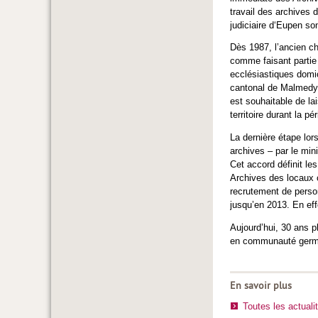
travail des archives 
judiciaire d‘Eupen so
Dès 1987, l’ancien ch
comme faisant partie
ecclésiastiques domic
cantonal de Malmedy, 
est souhaitable de la
territoire durant la p
La dernière étape lor
archives – par le mi
Cet accord définit le
Archives des locaux 
recrutement de perso
jusqu’en 2013. En eff
Aujourd’hui, 30 ans p
en communauté germ
En savoir plus
Toutes les actuali