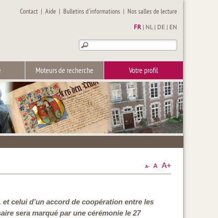
Contact
|
Aide
|
Bulletins d'informations
|
Nos salles de lecture
FR
|
NL
|
DE
|
EN
e
Moteurs de recherche
Votre profil
 et celui d’un accord de coopération entre les
saire sera marqué par une cérémonie le 27