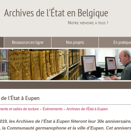
Archives de l'État en Belgique
Notre mémoire à tous !
Ressources en ligne
Nos projets
En pratiqu
 de l'État à Eupen
-
-
ents et salles de lecture
Événements
Archives de l'État à Eupen
9, les Archives de l’État à Eupen fêteront leur 30e anniversaire,
t, la Communauté germanophone et la ville d’Eupen. Cet anniver