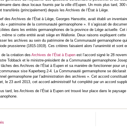
démarre dans deux locaux fournis par la ville d‘Eupen. Un mois plus tard, 300
nt transférés (principalement) depuis les Archives de l’État à Liège.
ef des Archives de l’État à Liège, Georges Hansotte, avait établi un inventair
 du « patrimoine de la communauté germanophone ». Il s’agissait de documen
iliées dans les entités germanophones de la province de Liège actuelle. Cet i
même si cette entité avait siège en Wallonie. Deux raisons expliquent cette ex
isser les archives au sein du patrimoine de la Communauté germanophone qui 
ériode prussienne (1815-1919). Ces critères faisaient alors l’unanimité et sont e
s de la création des
Archives de l’État à Eupen
est l’accord signé le 28 novemb
nistre Tobback et le ministre-président de a Communauté germanophone Joseph 
s tâches des Archives de l’État à Eupen et sa manière de fonctionner pour un pé
communaux sise Kaperberg 2-4. La Communauté germanophone se déclarait d’a
nnel germanophone par l’administration des archives ». Cet accord constituai
et, le 23 avril 2013, cet accord administratif fut complété par un accord suppl
lus tard, les Archives de l’État à Eupen ont trouvé leur place dans le paysage
anophone.
tés