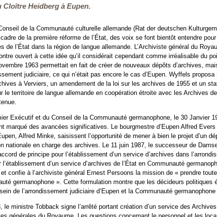
 Cloître Heidberg à Eupen.
 Conseil de la Communauté culturelle allemande (Rat der deutschen Kulturgeme
cadre de la première réforme de l’État, des voix se font bientôt entendre pou
es de l’État dans la région de langue allemande. L’Archiviste général du Roya
ntre ouvert à cette idée qu’il considérait cependant comme irréalisable du poi
 novembre 1963 permettait en fait de créer de nouveaux dépôts d’archives, ma
issement judiciaire, ce qui n’était pas encore le cas d’Eupen. Wyffels proposa 
hives à Verviers, un amendement de la loi sur les archives de 1955 et un statu
r le territoire de langue allemande en coopération étroite avec les Archives d
etenue.
mier Exécutif et du Conseil de la Communauté germanophone, le 30 Janvier 1984
t marqué des avancées significatives. Le bourgmestre d’Eupen Alfred Evers et
Eupen, Alfred Minke, saisissent l’opportunité de mener à bien le projet d’un 
ion nationale en charge des archives. Le 11 juin 1987, le successeur de Dam
ccord de principe pour l’établissement d’un service d’archives dans l’arrondi
 l’établissement d’un service d’archives de l’État en Communauté germanophon
et confie à l’archiviste général Ernest Persoons la mission de « prendre tou
té germanophone ». Cette formulation montre que les décideurs politiques étab
 sein de l’arrondissement judiciaire d’Eupen et la Communauté germanophone en
le ministre Tobback signe l’arrêté portant création d’un service des Archives
es générales du Royaume. Les questions concernant le personnel et les locaux