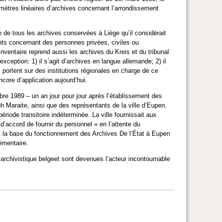
 mètres linéaires d’archives concernant l’arrondissement
e de tous les archives conservées à Liège qu’il considérait
ts concernant des personnes privées, civiles ou
nventaire reprend aussi les archives du Kreis et du tribunal
ception: 1) il s’agit d’archives en langue allemande; 2) il
portent sur des institutions régionales en charge de ce
ncore d’application aujourd’hui.
re 1989 – un an jour pour jour après l’établissement des
Maraite, ainsi que des représentants de la ville d’Eupen.
riode transitoire indéterminée. La ville fournissait aux
ccord de fournir du personnel « en l’attente du
t la base du fonctionnement des Archives De l‘État à Eupen
émentaire.
 archivistique belgeet sont devenues l’acteur incontournable