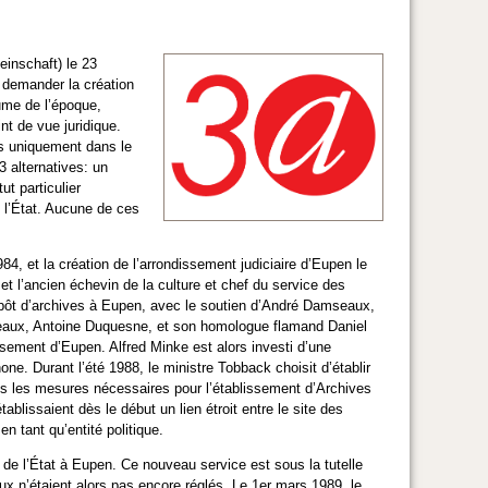
inschaft) le 23
r demander la création
ume de l’époque,
nt de vue juridique.
is uniquement dans le
3 alternatives: un
t particulier
e l’État. Aucune de ces
, et la création de l’arrondissement judiciaire d’Eupen le
 l’ancien échevin de la culture et chef du service des
dépôt d’archives à Eupen, avec le soutien d’André Damseaux,
seaux, Antoine Duquesne, et son homologue flamand Daniel
ssement d’Eupen. Alfred Minke est alors investi d’une
e. Durant l’été 1988, le ministre Tobback choisit d’établir
tes les mesures nécessaires pour l’établissement d’Archives
lissaient dès le début un lien étroit entre le site des
 tant qu’entité politique.
 de l’État à Eupen. Ce nouveau service est sous la tutelle
 n’étaient alors pas encore réglés. Le 1er mars 1989, le