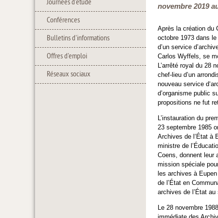
Journées d'étude
novembre 2019 au
Conférences
Après la création du
Bulletins d'informations
octobre 1973 dans le 
d’un service d’archiv
Offres d'emploi
Carlos Wyffels, se mo
L’arrêté royal du 28
Réseaux sociaux
chef-lieu d’un arrond
nouveau service d‘arc
d’organisme public su
propositions ne fut r
L’instauration du pre
23 septembre 1985 on
Archives de l‘État à 
ministre de l’Éducat
Coens, donnent leur a
mission spéciale pour
les archives à Eupen 
de l’État en Communau
archives de l’État au
Le 28 novembre 1988, 
immédiate des Archiv